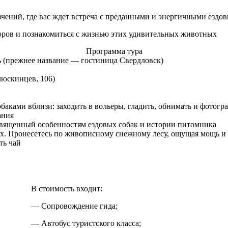
ений, где вас ждет встреча с преданными и энергичными ездо
юров и познакомиться с жизнью этих удивительных животных
Программа тура
 (прежнее название — гостиница Свердловск)
люскинцев, 106)
собаками вблизи: заходить в вольеры, гладить, обнимать и фото
нания
освященный особенностям ездовых собак и истории питомника
ах. Пронесетесь по живописному снежному лесу, ощущая мощь 
ить чай
В стоимость входит:
— Сопровождение гида;
— Автобус туристского класса;