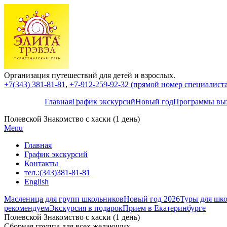
Организация путешествий для детей и взрослых.
+7(343) 381-81-81
,
+7-912-259-92-32 (прямой номер специалиста,
Главная
График экскурсий
Новый год
Программы вых
Полевской Знакомство с хаски (1 день)
Menu
Главная
График экскурсий
Контакты
тел.:(343)381-81-81
English
Масленица для групп школьников
Новый год 2026
Туры для шко
рекомендуем
Экскурсия в подарок
Прием в Екатеринбурге
Полевской Знакомство с хаски (1 день)
Сборная группа для всех желающих