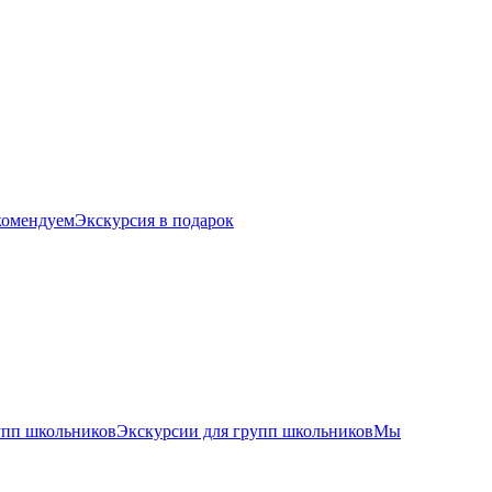
комендуем
Экскурсия в подарок
упп школьников
Экскурсии для групп школьников
Мы