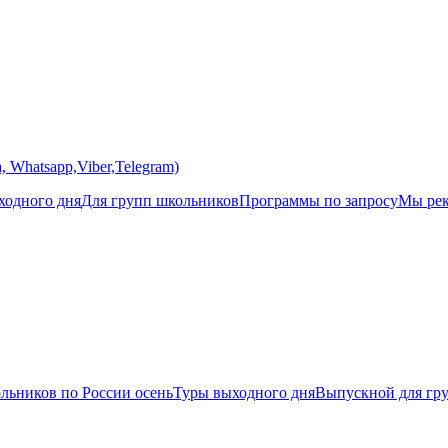
 Whatsapp,Viber,Telegram)
одного дня
Для групп школьников
Программы по запросу
Мы ре
льников по России осень
Туры выходного дня
Выпускной для гр