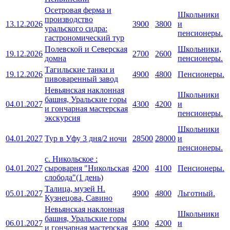
Осетровая ферма и
Школьники
производство
13.12.2026
3900
3800
и
уральского сидра:
пенсионеры.
гастрономический тур
Полевской и Северская
Школьники,
19.12.2026
2700
2600
домна
пенсионеры.
Тагильские танки и
19.12.2026
4900
4800
Пенсионеры.
пивоваренный завод
Невьянская наклонная
Школьники
башня, Уральские горы
04.01.2027
4300
4200
и
и гончарная мастерская
пенсионеры.
экскурсия
Школьники
04.01.2027
Тур в Уфу 3 дня/2 ночи
28500
28000
и
пенсионеры.
с. Никольское :
04.01.2027
сыроварня "Никольская
4200
4100
Пенсионеры.
слобода"(1 день)
Талица, музей Н.
05.01.2027
4900
4800
Льготный.
Кузнецова, Савино
Невьянская наклонная
Школьники
башня, Уральские горы
06.01.2027
4300
4200
и
и гончарная мастерская