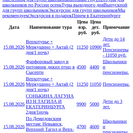
школьников по России осень
Туры выходного дня
Выпускной
для групп школьников
Экскурсии для групп школьников
Мы
рекомендуем
Экскурсия в подарок
Прием в Екатеринбурге
Цена
Цена
Дата
Наименование тура
взр.
дет.
Примечание
руб.
руб.
Дети до 14
Верхотурье +
лет.
15.08.2026
Меркушино + Актай (2
11250
10900
Пенсионеры
дня/1 ночь)
- 11050 руб.
Фарфоровый завод и
Школьники
15.08.2026
питомник диких птиц в
4500
4400
и
Сысерти
пенсионеры.
Верхотурье +
15.08.2026
Меркушино + Актай (2
11250
11050
Пенсионеры.
дня/1 ночь)
СОНЬКИНА ЛАГУНА
ИЗ Н.ТАГИЛА И
Дети до 3
15.08.2026
9900
5000
ЕКАТЕРИНБУРГА
лет.
2дня/1ночь
По Демидовским
Школьники
местам: Невьянск,
15.08.2026
4700
4600
и
Верхний Тагил и Верх-
пенсионеры.