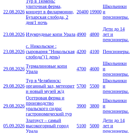
Тур в Тюмень:
улиточная ферма,
Школьники
22.08.2026
концерт в филармонии,
20400
19900
и
Бухарская слобода, 2
пенсионеры.
дня/1 ночь
Дети до 14
23.08.2026
Изумрудные копи Урала
4900
4800
лет и
пенсионеры.
с. Никольское :
23.08.2026
сыроварня "Никольская
4200
4100
Пенсионеры.
слобода"(1 день)
Школьники
Турмалиновые копи
29.08.2026
4700
4600
и
Урала
пенсионеры.
Тур в Челябинск:
Школьники
29.08.2026
органный зал, метеорит
5700
5500
и
и новый музей ж/д
пенсионеры.
Осетровая ферма и
Школьники
производство
29.08.2026
3900
3800
и
уральского сидра:
пенсионеры.
гастрономический тур
Златоуст – самый
Дети до 14
05.09.2026
высокогорный город
5100
5000
лет и
Урала
пенсионеры.