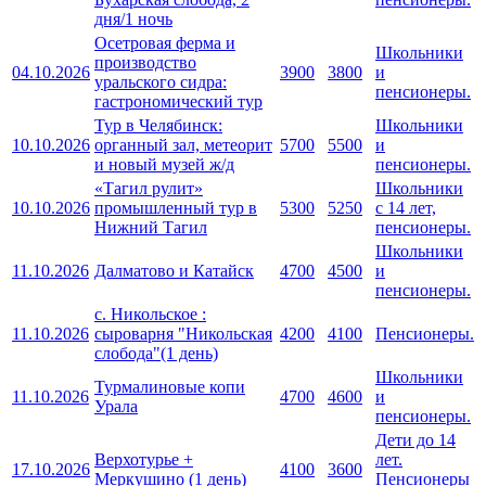
дня/1 ночь
Осетровая ферма и
Школьники
производство
04.10.2026
3900
3800
и
уральского сидра:
пенсионеры.
гастрономический тур
Тур в Челябинск:
Школьники
10.10.2026
органный зал, метеорит
5700
5500
и
и новый музей ж/д
пенсионеры.
«Тагил рулит»
Школьники
10.10.2026
промышленный тур в
5300
5250
с 14 лет,
Нижний Тагил
пенсионеры.
Школьники
11.10.2026
Далматово и Катайск
4700
4500
и
пенсионеры.
с. Никольское :
11.10.2026
сыроварня "Никольская
4200
4100
Пенсионеры.
слобода"(1 день)
Школьники
Турмалиновые копи
11.10.2026
4700
4600
и
Урала
пенсионеры.
Дети до 14
Верхотурье +
лет.
17.10.2026
4100
3600
Меркушино (1 день)
Пенсионеры