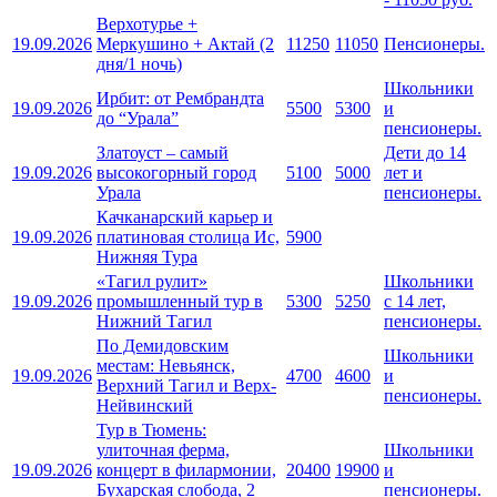
Верхотурье +
19.09.2026
Меркушино + Актай (2
11250
11050
Пенсионеры.
дня/1 ночь)
Школьники
Ирбит: от Рембрандта
19.09.2026
5500
5300
и
до “Урала”
пенсионеры.
Златоуст – самый
Дети до 14
19.09.2026
высокогорный город
5100
5000
лет и
Урала
пенсионеры.
Качканарский карьер и
19.09.2026
платиновая столица Ис,
5900
Нижняя Тура
«Тагил рулит»
Школьники
19.09.2026
промышленный тур в
5300
5250
с 14 лет,
Нижний Тагил
пенсионеры.
По Демидовским
Школьники
местам: Невьянск,
19.09.2026
4700
4600
и
Верхний Тагил и Верх-
пенсионеры.
Нейвинский
Тур в Тюмень:
улиточная ферма,
Школьники
19.09.2026
концерт в филармонии,
20400
19900
и
Бухарская слобода, 2
пенсионеры.