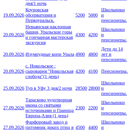
дня/1 ночь
Коуровская
Школьники
19.09.2026
обсерватория и
5200
5000
и
Первоуральск.
пенсионеры.
Невьянская наклонная
Школьники
башня, Уральские горы
20.09.2026
4300
4200
и
и гончарная мастерская
пенсионеры.
экскурсия
Дети до 14
20.09.2026
Изумрудные копи Урала
4900
4800
лет и
пенсионеры.
с. Никольское :
20.09.2026
сыроварня "Никольская
4200
4100
Пенсионеры.
слобода"(1 день)
Школьники
25.09.2026
Тур в Уфу 3 дня/2 ночи
28500
28000
и
пенсионеры.
Тарасково чудотворная
Школьники
икона со святыми
27.09.2026
2300
2200
и
источниками и Граница
пенсионеры.
Европа-Азия (1 день)
Фарфоровый завод и
Школьники
27.09.2026
питомник диких птиц в
4500
4400
и