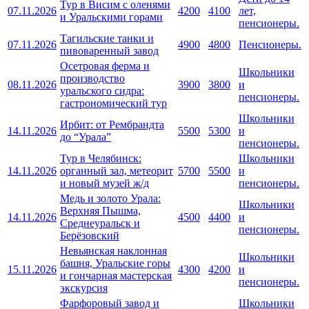
Тур в Висим с оленями
07.11.2026
4200
4100
лет,
и Уральскими горами
пенсионеры.
Тагильские танки и
07.11.2026
4900
4800
Пенсионеры.
пивоваренный завод
Осетровая ферма и
Школьники
производство
08.11.2026
3900
3800
и
уральского сидра:
пенсионеры.
гастрономический тур
Школьники
Ирбит: от Рембрандта
14.11.2026
5500
5300
и
до “Урала”
пенсионеры.
Тур в Челябинск:
Школьники
14.11.2026
органный зал, метеорит
5700
5500
и
и новый музей ж/д
пенсионеры.
Медь и золото Урала:
Школьники
Верхняя Пышма,
14.11.2026
4500
4400
и
Среднеуральск и
пенсионеры.
Берёзовский
Невьянская наклонная
Школьники
башня, Уральские горы
15.11.2026
4300
4200
и
и гончарная мастерская
пенсионеры.
экскурсия
Фарфоровый завод и
Школьники