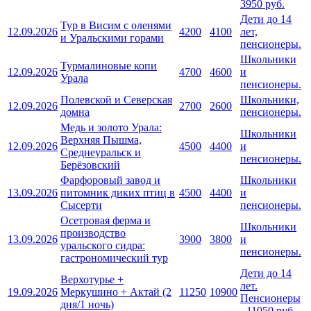
3950 руб.
Дети до 14
Тур в Висим с оленями
12.09.2026
4200
4100
лет,
и Уральскими горами
пенсионеры.
Школьники
Турмалиновые копи
12.09.2026
4700
4600
и
Урала
пенсионеры.
Полевской и Северская
Школьники,
12.09.2026
2700
2600
домна
пенсионеры.
Медь и золото Урала:
Школьники
Верхняя Пышма,
12.09.2026
4500
4400
и
Среднеуральск и
пенсионеры.
Берёзовский
Фарфоровый завод и
Школьники
13.09.2026
питомник диких птиц в
4500
4400
и
Сысерти
пенсионеры.
Осетровая ферма и
Школьники
производство
13.09.2026
3900
3800
и
уральского сидра:
пенсионеры.
гастрономический тур
Дети до 14
Верхотурье +
лет.
19.09.2026
Меркушино + Актай (2
11250
10900
Пенсионеры
дня/1 ночь)
- 11050 руб.