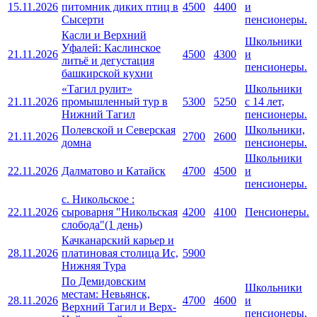
15.11.2026
питомник диких птиц в
4500
4400
и
Сысерти
пенсионеры.
Касли и Верхний
Школьники
Уфалей: Каслинское
21.11.2026
4500
4300
и
литьё и дегустация
пенсионеры.
башкирской кухни
«Тагил рулит»
Школьники
21.11.2026
промышленный тур в
5300
5250
с 14 лет,
Нижний Тагил
пенсионеры.
Полевской и Северская
Школьники,
21.11.2026
2700
2600
домна
пенсионеры.
Школьники
22.11.2026
Далматово и Катайск
4700
4500
и
пенсионеры.
с. Никольское :
22.11.2026
сыроварня "Никольская
4200
4100
Пенсионеры.
слобода"(1 день)
Качканарский карьер и
28.11.2026
платиновая столица Ис,
5900
Нижняя Тура
По Демидовским
Школьники
местам: Невьянск,
28.11.2026
4700
4600
и
Верхний Тагил и Верх-
пенсионеры.