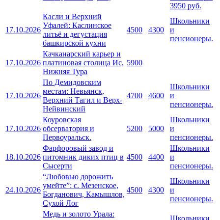
3950 руб.
Касли и Верхний
Школьники
Уфалей: Каслинское
17.10.2026
4500
4300
и
литьё и дегустация
пенсионеры.
башкирской кухни
Качканарский карьер и
17.10.2026
платиновая столица Ис,
5900
Нижняя Тура
По Демидовским
Школьники
местам: Невьянск,
17.10.2026
4700
4600
и
Верхний Тагил и Верх-
пенсионеры.
Нейвинский
Коуровская
Школьники
17.10.2026
обсерватория и
5200
5000
и
Первоуральск.
пенсионеры.
Фарфоровый завод и
Школьники
18.10.2026
питомник диких птиц в
4500
4400
и
Сысерти
пенсионеры.
“Любовью дорожить
Школьники
умейте”: с. Мезенское,
24.10.2026
4500
4300
и
Богданович, Камышлов,
пенсионеры.
Сухой Лог
Медь и золото Урала:
Школьники