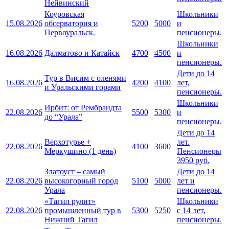
Нейвинский
Коуровская
Школьники
15.08.2026
обсерватория и
5200
5000
и
Первоуральск.
пенсионеры.
Школьники
16.08.2026
Далматово и Катайск
4700
4500
и
пенсионеры.
Дети до 14
Тур в Висим с оленями
16.08.2026
4200
4100
лет,
и Уральскими горами
пенсионеры.
Школьники
Ирбит: от Рембрандта
22.08.2026
5500
5300
и
до “Урала”
пенсионеры.
Дети до 14
Верхотурье +
лет.
22.08.2026
4100
3600
Меркушино (1 день)
Пенсионеры
3950 руб.
Златоуст – самый
Дети до 14
22.08.2026
высокогорный город
5100
5000
лет и
Урала
пенсионеры.
«Тагил рулит»
Школьники
22.08.2026
промышленный тур в
5300
5250
с 14 лет,
Нижний Тагил
пенсионеры.