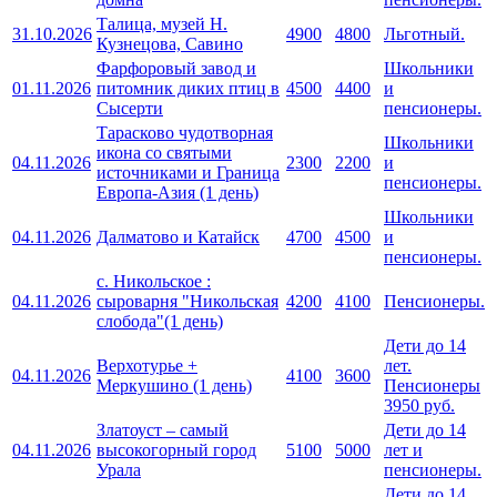
Талица, музей Н.
31.10.2026
4900
4800
Льготный.
Кузнецова, Савино
Фарфоровый завод и
Школьники
01.11.2026
питомник диких птиц в
4500
4400
и
Сысерти
пенсионеры.
Тарасково чудотворная
Школьники
икона со святыми
04.11.2026
2300
2200
и
источниками и Граница
пенсионеры.
Европа-Азия (1 день)
Школьники
04.11.2026
Далматово и Катайск
4700
4500
и
пенсионеры.
с. Никольское :
04.11.2026
сыроварня "Никольская
4200
4100
Пенсионеры.
слобода"(1 день)
Дети до 14
Верхотурье +
лет.
04.11.2026
4100
3600
Меркушино (1 день)
Пенсионеры
3950 руб.
Златоуст – самый
Дети до 14
04.11.2026
высокогорный город
5100
5000
лет и
Урала
пенсионеры.
Дети до 14