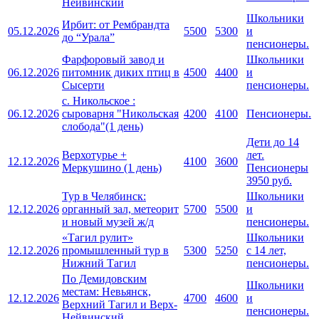
Нейвинский
Школьники
Ирбит: от Рембрандта
05.12.2026
5500
5300
и
до “Урала”
пенсионеры.
Фарфоровый завод и
Школьники
06.12.2026
питомник диких птиц в
4500
4400
и
Сысерти
пенсионеры.
с. Никольское :
06.12.2026
сыроварня "Никольская
4200
4100
Пенсионеры.
слобода"(1 день)
Дети до 14
Верхотурье +
лет.
12.12.2026
4100
3600
Меркушино (1 день)
Пенсионеры
3950 руб.
Тур в Челябинск:
Школьники
12.12.2026
органный зал, метеорит
5700
5500
и
и новый музей ж/д
пенсионеры.
«Тагил рулит»
Школьники
12.12.2026
промышленный тур в
5300
5250
с 14 лет,
Нижний Тагил
пенсионеры.
По Демидовским
Школьники
местам: Невьянск,
12.12.2026
4700
4600
и
Верхний Тагил и Верх-
пенсионеры.
Нейвинский