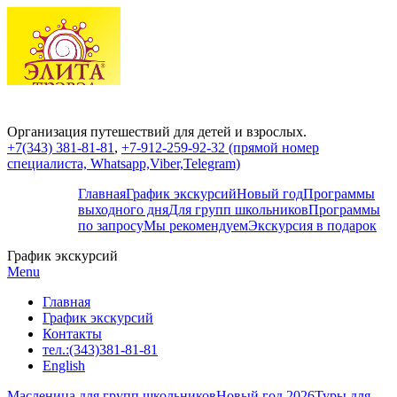
Организация путешествий для детей и взрослых.
+7(343) 381-81-81
,
+7-912-259-92-32 (прямой номер
специалиста, Whatsapp,Viber,Telegram)
Главная
График экскурсий
Новый год
Программы
выходного дня
Для групп школьников
Программы
по запросу
Мы рекомендуем
Экскурсия в подарок
График экскурсий
Menu
Главная
График экскурсий
Контакты
тел.:(343)381-81-81
English
Масленица для групп школьников
Новый год 2026
Туры для