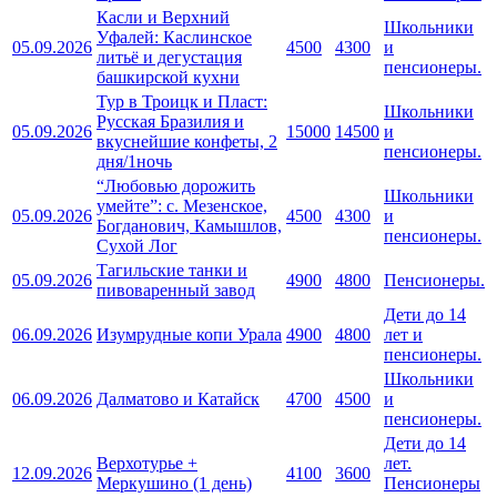
Касли и Верхний
Школьники
Уфалей: Каслинское
05.09.2026
4500
4300
и
литьё и дегустация
пенсионеры.
башкирской кухни
Тур в Троицк и Пласт:
Школьники
Русская Бразилия и
05.09.2026
15000
14500
и
вкуснейшие конфеты, 2
пенсионеры.
дня/1ночь
“Любовью дорожить
Школьники
умейте”: с. Мезенское,
05.09.2026
4500
4300
и
Богданович, Камышлов,
пенсионеры.
Сухой Лог
Тагильские танки и
05.09.2026
4900
4800
Пенсионеры.
пивоваренный завод
Дети до 14
06.09.2026
Изумрудные копи Урала
4900
4800
лет и
пенсионеры.
Школьники
06.09.2026
Далматово и Катайск
4700
4500
и
пенсионеры.
Дети до 14
Верхотурье +
лет.
12.09.2026
4100
3600
Меркушино (1 день)
Пенсионеры