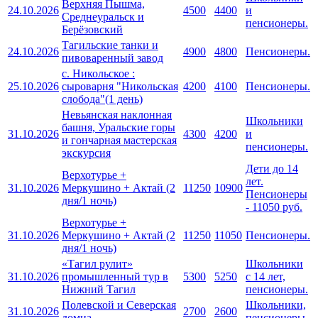
Верхняя Пышма,
24.10.2026
4500
4400
и
Среднеуральск и
пенсионеры.
Берёзовский
Тагильские танки и
24.10.2026
4900
4800
Пенсионеры.
пивоваренный завод
с. Никольское :
25.10.2026
сыроварня "Никольская
4200
4100
Пенсионеры.
слобода"(1 день)
Невьянская наклонная
Школьники
башня, Уральские горы
31.10.2026
4300
4200
и
и гончарная мастерская
пенсионеры.
экскурсия
Дети до 14
Верхотурье +
лет.
31.10.2026
Меркушино + Актай (2
11250
10900
Пенсионеры
дня/1 ночь)
- 11050 руб.
Верхотурье +
31.10.2026
Меркушино + Актай (2
11250
11050
Пенсионеры.
дня/1 ночь)
«Тагил рулит»
Школьники
31.10.2026
промышленный тур в
5300
5250
с 14 лет,
Нижний Тагил
пенсионеры.
Полевской и Северская
Школьники,
31.10.2026
2700
2600
домна
пенсионеры.