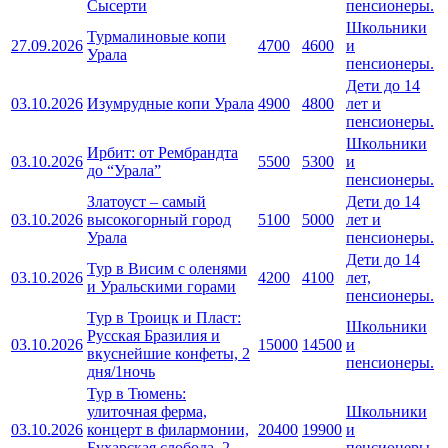
Сысерти
пенсионеры.
Школьники
Турмалиновые копи
27.09.2026
4700
4600
и
Урала
пенсионеры.
Дети до 14
03.10.2026
Изумрудные копи Урала
4900
4800
лет и
пенсионеры.
Школьники
Ирбит: от Рембрандта
03.10.2026
5500
5300
и
до “Урала”
пенсионеры.
Златоуст – самый
Дети до 14
03.10.2026
высокогорный город
5100
5000
лет и
Урала
пенсионеры.
Дети до 14
Тур в Висим с оленями
03.10.2026
4200
4100
лет,
и Уральскими горами
пенсионеры.
Тур в Троицк и Пласт:
Школьники
Русская Бразилия и
03.10.2026
15000
14500
и
вкуснейшие конфеты, 2
пенсионеры.
дня/1ночь
Тур в Тюмень:
улиточная ферма,
Школьники
03.10.2026
концерт в филармонии,
20400
19900
и
Бухарская слобода, 2
пенсионеры.