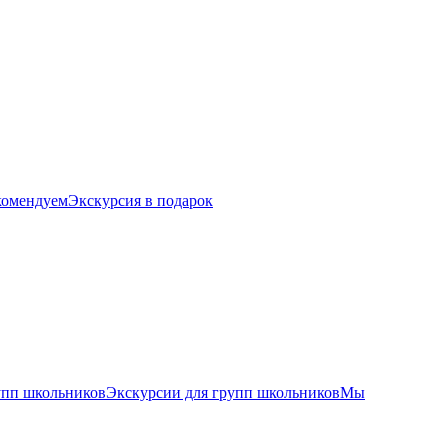
комендуем
Экскурсия в подарок
упп школьников
Экскурсии для групп школьников
Мы