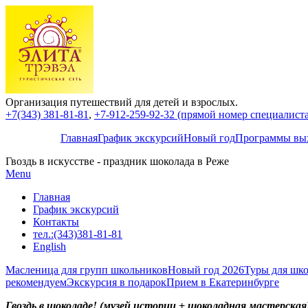
Организация путешествий для детей и взрослых.
+7(343) 381-81-81
,
+7-912-259-92-32 (прямой номер специалиста,
Главная
График экскурсий
Новый год
Программы вых
Гвоздь в искусстве - праздник шоколада в Реже
Menu
Главная
График экскурсий
Контакты
тел.:(343)381-81-81
English
Масленица для групп школьников
Новый год 2026
Туры для шко
рекомендуем
Экскурсия в подарок
Прием в Екатеринбурге
Гвоздь в шоколаде!
(музей истории + шоколадная мастерская