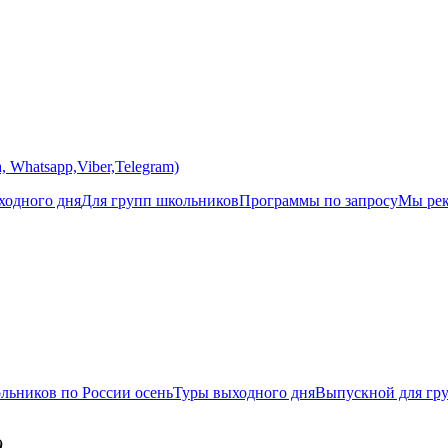
 Whatsapp,Viber,Telegram)
одного дня
Для групп школьников
Программы по запросу
Мы ре
льников по России осень
Туры выходного дня
Выпускной для гр
)