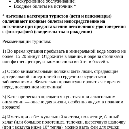
Экскурсионное обслуживание;
Входные билеты на источник *
*
льготные категории туристов (дети и пенсионеры)
оплачивают входные билеты непосредственно на
источнике при предоставлении пенсионного удостоверения
с фотографией (свидетельства о рождении)
Рекомендации туристам:
1) Во время купания пребывать в минеральной воде можно не
более 15-20 минут. Отдохните в здании, в баре за столиками
или фитнес-центре, и можно снова выйти в бассейн.
2) Особо внимательными должны быть люди, страдающие
артериальной гипертонией и сердечно-сосудистыми
заболеваниями. Желательно проконсультироваться с врачом
перед посещением источника!
3) Категорически запрещается купаться при алкогольном
опьянении — опасно для жизни, особенно людям в пожилом
возрасте!
4) Иметь при себе: купальный костюм, полотенце, банный
халат (или большое полотенце), тапочки, шерстяную шапочку
(при t воздуха ниже 10° тепла), можно взять фен для сушки