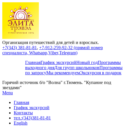
Организация путешествий для детей и взрослых.
+7(343) 381-81-81
,
+7-912-259-92-32 (прямой номер
специалиста, Whatsapp,Viber,Telegram)
Главная
График экскурсий
Новый год
Программы
выходного дня
Для групп школьников
Программы
по запросу
Мы рекомендуем
Экскурсия в подарок
Горячий источник б/о "Волна" г.Тюмень. "Купание под
звездами"
Menu
Главная
График экскурсий
Контакты
тел.:(343)381-81-81
English