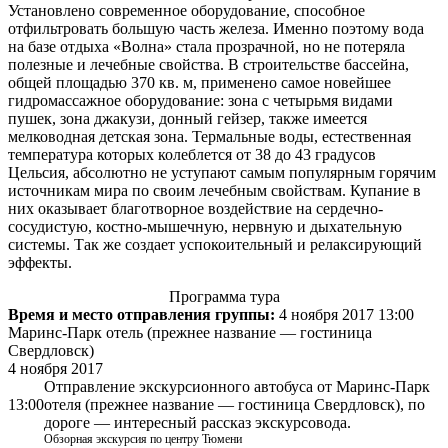
Установлено современное оборудование, способное
отфильтровать большую часть железа. Именно поэтому вода
на базе отдыха «Волна» стала прозрачной, но не потеряла
полезные и лечебные свойства. В строительстве бассейна,
общей площадью 370 кв. м, применено самое новейшее
гидромассажное оборудование: зона с четырьмя видами
пушек, зона джакузи, донный гейзер, также имеется
мелководная детская зона. Термальные воды, естественная
температура которых колеблется от 38 до 43 градусов
Цельсия, абсолютно не уступают самым популярным горячим
источникам мира по своим лечебным свойствам. Купание в
них оказывает благотворное воздействие на сердечно-
сосудистую, костно-мышечную, нервную и дыхательную
системы. Так же создает успокоительный и релаксирующий
эффекты.
Программа тура
Время и место отправления группы:
4 ноября 2017 13:00
Маринс-Парк отель (прежнее название — гостиница
Свердловск)
4 ноября 2017
Отправление экскурсионного автобуса от Маринс-Парк
13:00
отеля (прежнее название — гостиница Свердловск), по
дороге — интересный рассказ экскурсовода.
Обзорная экскурсия по центру Тюмени