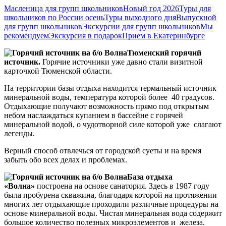
Масленица для групп школьников
Новый год 2026
Туры для
школьников по России осень
Туры выходного дня
Выпускной
для групп школьников
Экскурсии для групп школьников
Мы
рекомендуем
Экскурсия в подарок
Прием в Екатеринбурге
Тюменский горячий
источник.
Горячие источники уже давно стали визитной
карточкой Тюменской области.
На территории базы отдыха находится термальный источник
минеральной воды, температура которой более 40 градусов.
Отдыхающие получают возможность прямо под открытым
небом наслаждаться купанием в бассейне с горячей
минеральной водой, о чудотворной силе которой уже слагают
легенды.
Верный способ отвлечься от городской суеты и на время
забыть обо всех делах и проблемах.
База отдыха
«Волна»
построена на основе санатория. Здесь в 1987 году
была пробурена скважина, благодаря которой на протяжении
многих лет отдыхающие проходили различные процедуры на
основе минеральной воды. Чистая минеральная вода содержит
большое количество полезных микроэлементов и железа.