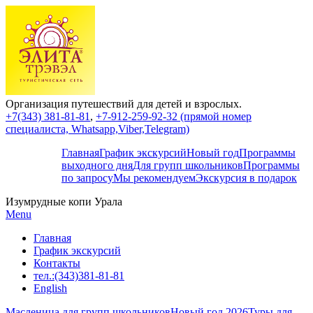
Организация путешествий для детей и взрослых.
+7(343) 381-81-81
,
+7-912-259-92-32 (прямой номер
специалиста, Whatsapp,Viber,Telegram)
Главная
График экскурсий
Новый год
Программы
выходного дня
Для групп школьников
Программы
по запросу
Мы рекомендуем
Экскурсия в подарок
Изумрудные копи Урала
Menu
Главная
График экскурсий
Контакты
тел.:(343)381-81-81
English
Масленица для групп школьников
Новый год 2026
Туры для