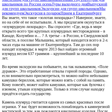
школьников по России осень
Туры выходного дня
Выпускной
для групп школьников
Экскурсии для групп школьников
Мы
рекомендуем
Экскурсия в подарок
Прием в Екатеринбурге
Вы знаете, что такое «золотая лихорадка»? Наверное, знаете,
но на себе её не испытывали. А мы предлагаем окунуться в
«изумрудную лихорадку». Вы спросите: «Где, ведь в мире
открыто всего три крупных изумрудных месторождения – в
Канаде, Колумбии и… ? А третье – в России, в Свердловской
области, в поселке Малышева, который находится всего в 2-х
часах езды на машине от Екатеринбурга. Там до сих пор
находят изумруды: в марте 2013 был найден огромный
изумруд весом 637 граммов – крупнейший за последние 10
лет.
Во время экскурсии вы побываете, на так называемом, «Поле
дураков». Это отработанные отвалы горной породы. Однако,
если внимательно присмотреться, то можно найти небольшие
камушки бериллов, которые можно взять с собой на память.
Кому повезёт, может найти камушки, которые как булочка с
изюмом, утыкан изумрудами. Только в этом случае находку
придётся отдать государству.
Камень изумруд считается одним из самых красивых после
огранки. У вас будет возможность понаблюдать в камнерезной
мастерской за тем, как рождаются ювелирные изделия. После