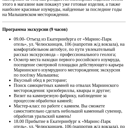
этого в магазине вам покажут уже готовые изделия, а также
наиболее красивые изумруды, найденные за последние годы
на Малышевском месторождении.
Программа экскурсии (9 часов)
09.00- Отъезд из Екатеринбурга от «Маринс-Парк
отель», ул. Челюскинцев, 106 (напротив ж/д вокзала), на
комфортабельном автобусе, по пути увлекательный
рассказ экскурсовода – профессионального геолога;
Осмотр места находки первого российского изумруда,
посещение смотровой площадки действующего карьера
Мариинского изумрудного месторождения; экскурсия
по посёлку Малышева;
Вкусный обед в ресторане;
Поиск самоцветных камней на отвалах Мариинского
месторождения: хризобериллы, кварцы и другие;
Визит на камнерезную фабрику, наблюдение за
процессом обработки камней;
Мастер-класс по работе с камнем. Вы сможете
самостоятельно сделать небольшой каменный сувенир,
обработав уральский камень!
18.00 Прибытие в Екатеринбург к «Маринс-Парк
отель», ул. Челюскинцев, 106 (напротив ж/д вокзала), по