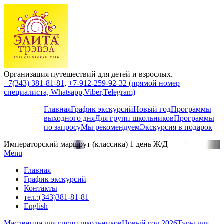
Организация путешествий для детей и взрослых.
+7(343) 381-81-81
,
+7-912-259-92-32 (прямой номер
специалиста, Whatsapp,Viber,Telegram)
Главная
График экскурсий
Новый год
Программы
выходного дня
Для групп школьников
Программы
по запросу
Мы рекомендуем
Экскурсия в подарок
Императорский маршрут (классика) 1 день Ж/Д
Menu
Главная
График экскурсий
Контакты
тел.:(343)381-81-81
English
Масленица для групп школьников
Новый год 2026
Туры для