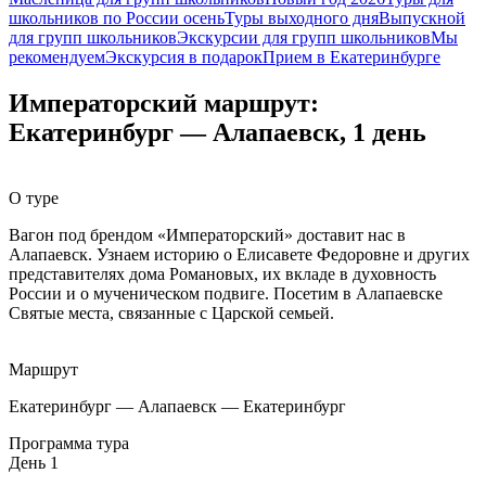
школьников по России осень
Туры выходного дня
Выпускной
для групп школьников
Экскурсии для групп школьников
Мы
рекомендуем
Экскурсия в подарок
Прием в Екатеринбурге
Императорский маршрут:
Екатеринбург — Алапаевск, 1 день
О туре
Вагон под брендом «Императорский» доставит нас в
Алапаевск. Узнаем историю о Елисавете Федоровне и других
представителях дома Романовых, их вкладе в духовность
России и о мученическом подвиге. Посетим в Алапаевске
Святые места, связанные с Царской семьей.
Маршрут
Екатеринбург — Алапаевск — Екатеринбург
Программа тура
День 1