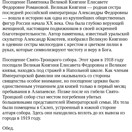
Посещение Памятника Великой Княгине Елисавете
Федоровне Романовой. Великая Княгиня — родная сестра
последней российской императрицы Александры Федоровны
— вошла в историю как одна из крупнейших общественных
фигур России начала XX века. Она была глубоко верующей
женщиной, настоящим подвижником в своей искренней
благотворительности. Автор памятника, известный уральский
скульптор Александр Кокотеев, изобразил Великую Княгиню
в одеянии сестры милосердия с крестом и цветком лилии в
руках, которые символизируют чистоту и веру в Бога.
Посещение Свято-Троицкого собора. Этот храм в 1918 году
посещали Великая Княгиня Елисавета Федоровна и Великие
князья, находясь под стражей в Напольной школе. Как членам
Императорской фамилии им оказывалось со стороны
священства особое внимание, но посещение церкви было
единственным утешением для князей только в первый месяц
пребывания в Алапаевске. Позже после их гибели Свято-
Троицкий собор стал местом погребения убитых
большевиками представителей Императорской семьи. Их тела
были помещены в Склеп, устроенный в южной стороне
алтаря собора. Здесь они находились вплоть до их вывоза из
города в 1919 году.
Обед.