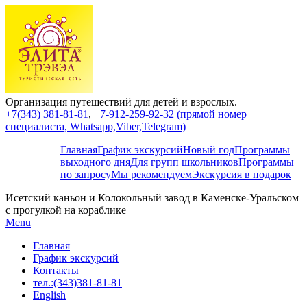
Организация путешествий для детей и взрослых.
+7(343) 381-81-81
,
+7-912-259-92-32 (прямой номер
специалиста, Whatsapp,Viber,Telegram)
Главная
График экскурсий
Новый год
Программы
выходного дня
Для групп школьников
Программы
по запросу
Мы рекомендуем
Экскурсия в подарок
Исетский каньон и Колокольный завод в Каменске-Уральском
с прогулкой на кораблике
Menu
Главная
График экскурсий
Контакты
тел.:(343)381-81-81
English