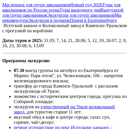
Масленица для групп школьников
Новый год 2026
Туры для
школьников по России осень
Туры выходного дня
Выпускной
для групп школьников
Экскурсии для групп школьников
Мы
рекомендуем
Экскурсия в подарок
Прием в Екатеринбурге
Исетский каньон и Колокольный завод в Каменске-Уральском
с прогулкой на кораблике
Даты туров в 2025:
31.05; 7, 14, 21, 28.06; 5, 12, 19, 26.07; 2, 9,
16, 23, 30.08; 6, 13.09
Программа экскурсии:
07.30
выезд группы на автобусе из Екатеринбурга от
Маринс Парк отеля”, ул. Челюскинцев, 106 – напротив
железнодорожного вокзала;
трансфер до города Каменск-Уральский с рассказом
экскурсовода об Урале;
знакомство с историческим центром города, прогулка по
Соборной площади;
экскурсия на
единственный на Урале колокольный
завод,
для туристов старше 11 лет;
вкусный обед в кафе в центре города: салат, суп,
горячее, чай+десерт;
речное путешествие по реке Исетскому каньону
–