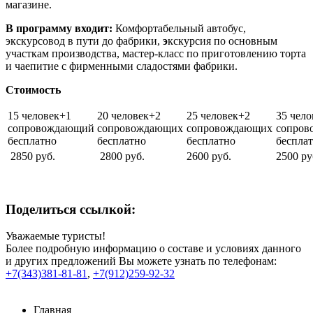
магазине.
В программу входит:
Комфортабельный автобус,
экскурсовод в пути до фабрики,
э
кскурсия по основным
участкам производства, мастер-класс по приготовлению торта
и чаепитие с фирменными сладостями фабрики.
Стоимость
15 человек+1
20 человек+2
25 человек+2
35 чел
сопровождающий
сопровождающих
сопровождающих
сопров
бесплатно
бесплатно
бесплатно
беспла
2850 руб.
2800 руб.
2600 руб.
2500 ру
Поделиться ссылкой:
Уважаемые туристы!
Более подробную информацию о составе и условиях данного
и других предложений Вы можете узнать по телефонам:
+7(343)381-81-81
,
+7(912)259-92-32
Главная