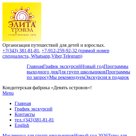
Организация путешествий для детей и взрослых.
+7(343) 381-81-81
,
+7-912-259-92-32 (прямой номер
специалиста, Whatsapp,Viber,Telegram)
Главная
График экскурсий
Новый год
Программы
выходного дня
Для групп школьников
Программы
по запросу
Мы рекомендуем
Экскурсия в подарок
Кондитерская фабрика «Девять островов»!
Menu
Главная
График экскурсий
Контакты
тел.:(343)381-81-81
English
Масленица для групп школьников
Новый год 2026
Туры для