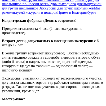
школьников по России осень
Туры выходного дня
Выпускной
для групп школьников
Экскурсии для групп школьников
Мы
рекомендуем
Экскурсия в подарок
Прием в Екатеринбурге
Кондитерская фабрика «Девять островов»!
Продолжительность:
4 часа (2 часа экскурсия на
производстве).
Возраст детей, допускаемых к посещению экскурсии:
с 6
лет до 17 лет
В холле группу встречает экскурсовод. Гостям необходимо
снять верхнюю одежду в гардеробе, переодеть вторую обувь
(либо бахилы) и надеть комплект одноразовой одежды,
которую выдадут на фабрике: — одноразовый халат; —
шапочку;- повязку.
Экскурсия:
участники проходят от тестомесильного участка,
до участка заказных тортов, где работают кондитеры высшего
разряда. Так же посещая участок варки сиропа, шоколадных
украшений, крема и др.
Мастер-класс