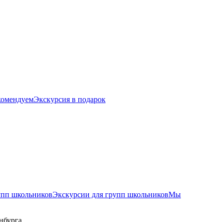
комендуем
Экскурсия в подарок
упп школьников
Экскурсии для групп школьников
Мы
нбурга