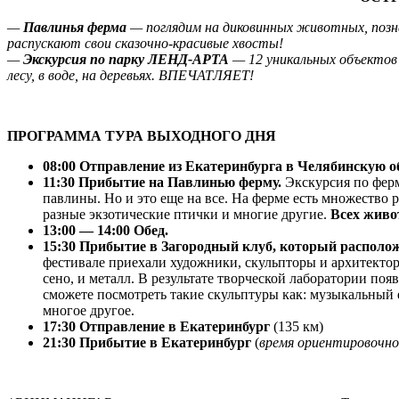
—
Павлинья ферма
— поглядим на диковинных животных, позна
распускают свои сказочно-красивые хвосты!
—
Экскурсия по парку ЛЕНД-АРТА
— 12 уникальных объектов 
лесу, в воде, на деревьях. ВПЕЧАТЛЯЕТ!
ПРОГРАММА ТУРА ВЫХОДНОГО ДНЯ
08:00 Отправление из Екатеринбурга в Челябинскую об
11:30 Прибытие на Павлинью ферму.
Экскурсия по ферм
павлины. Но и это еще на все. На ферме есть множество
разные экзотические птички и многие другие.
Всех живо
13:00 — 14:00 Обед.
15:30 Прибытие в Загородный клуб, который располож
фестивале приехали художники, скульпторы и архитектор
сено, и металл. В результате творческой лаборатории по
сможете посмотреть такие скульптуры как: музыкальный 
многое другое.
17:30 Отправление в Екатеринбург
(135 км)
21:30 Прибытие в Екатеринбург
(
время ориентировочно