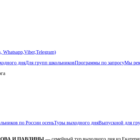
 Whatsapp,Viber,Telegram)
одного дня
Для групп школьников
Программы по запросу
Мы ре
рга
льников по России осень
Туры выходного дня
Выпускной для гр
ОВА И ПАВЛИНЫ
— семейный тур выходного дня из Екатери