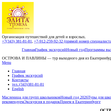
Организация путешествий для детей и взрослых.
+7(343) 381-81-81
,
+7-912-259-92-32 (прямой номер специалиста,
Главная
График экскурсий
Новый год
Программы вых
ОСТРОВА И ПАВЛИНЫ — тур выходного дня из Екатеринбу
Menu
Главная
График экскурсий
Контакты
тел.:(343)381-81-81
English
Масленица для групп школьников
Новый год 2026
Туры для шко
рекомендуем
Экскурсия в подарок
Прием в Екатеринбурге
ОСТР