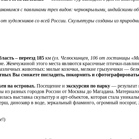
комимся с павлинами трех видов: чернокрылыми, индийскими об
от художников со всей России. Скульптуры созданы из природных
ласть – переезд 185
км
(ул. Челюскинцев, 106 от гостиницы «М
е. Жемчужиной этого места являются красочные птички-павлин
 различных животных: милые козочки, мелкие грызунчики — белк
тных Вы сможете погладить, покормить и сфотографировать
ен на островах.
Посещение и
экскурсия по парку
— результат 
ы из разных городов России от Москвы до Магадана. Материалом
явилась выставка скульптур и арт-объектов, которая стала уник
ерш, динозавр в воде, зеркальный фламинго, огромный носорог,
е
!)