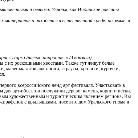
ыкновенными и белыми. Увидим, как Индийские павлины
 материалов и находятся в естественной среде: на земле, в
аринс Парк Отель», напротив ж/д вокзала).
ы с их роскошными хвостами. Также тут живут белые
и, маленькая лошадка-пони, страусы, кролики, курочки,
ся.
первого всероссийского ленд-арт фестиваля. Участвовать в
 для арт-объектов послужили дерево, камень, корни и ветки,
альным художественным и туристическим явлением региона. Вы
 жирафенок с крылышками, посетите дом Уральского гнома и