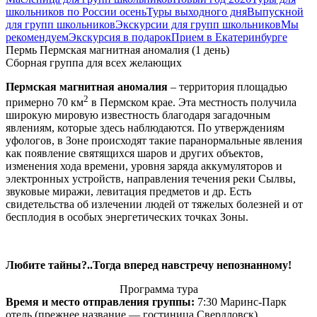
школьников по России осень
Туры выходного дня
Выпускной
для групп школьников
Экскурсии для групп школьников
Мы
рекомендуем
Экскурсия в подарок
Прием в Екатеринбурге
Пермь Пермская магнитная аномалия (1 день)
Сборная группа для всех желающих
Пермская магнитная аномалия
– территория площадью
2
примерно 70 км
в Пермском крае. Эта местность получила
широкую мировую известность благодаря загадочным
явлениям, которые здесь наблюдаются. По утверждениям
уфологов, в Зоне происходят такие паранормальные явления
как появление святящихся шаров и других объектов,
изменения хода времени, уровня заряда аккумуляторов и
электронных устройств, направления течения реки Сылвы,
звуковые миражи, левитация предметов и др. Есть
свидетельства об излечении людей от тяжелых болезней и от
бесплодия в особых энергетических точках Зоны.
Любите тайны?..Тогда вперед навстречу непознанному!
Программа тура
Время и место отправления группы:
7:30 Маринс-Парк
отель (прежнее название — гостиница Свердловск)