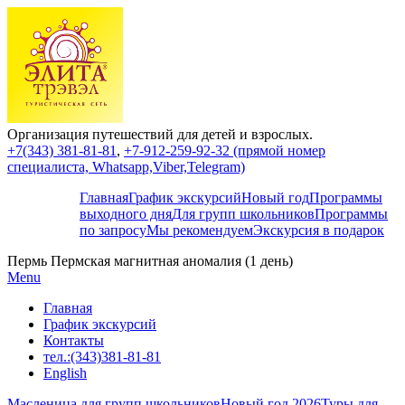
Организация путешествий для детей и взрослых.
+7(343) 381-81-81
,
+7-912-259-92-32 (прямой номер
специалиста, Whatsapp,Viber,Telegram)
Главная
График экскурсий
Новый год
Программы
выходного дня
Для групп школьников
Программы
по запросу
Мы рекомендуем
Экскурсия в подарок
Пермь Пермская магнитная аномалия (1 день)
Menu
Главная
График экскурсий
Контакты
тел.:(343)381-81-81
English
Масленица для групп школьников
Новый год 2026
Туры для