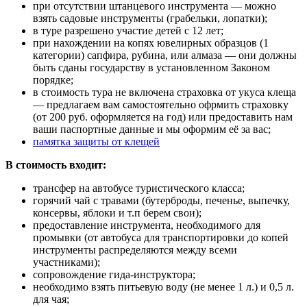
при отсутствии штанцевого инструмента — можно
взять садовые инструменты (грабельки, лопатки);
в туре разрешено участие детей с 12 лет;
при нахождении на копях ювелирных образцов (1
категории) сапфира, рубина, или алмаза — они должны
быть сданы государству в установленном Законом
порядке;
в стоимость тура не включена страховка от укуса клеща
— предлагаем вам самостоятельно офрмить страховку
(от 200 руб. оформляется на год) или предоставить нам
ваши паспортные данные и мы оформим её за вас;
памятка защиты от клещей
В стоимость входит:
трансфер на автобусе туристического класса;
горячий чай с травами (бутерброды, печенье, выпечку,
консервы, яблоки и т.п берем свои);
предоставление инструмента, необходимого для
промывки (от автобуса для транспортировки до копей
инструменты распределяются между всеми
участниками);
сопровождение гида-инструктора;
необходимо взять питьевую воду (не менее 1 л.) и 0,5 л.
для чая;