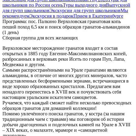
школьников по России осень
Туры выходного дня
Выпускной
для групп школьников
Экскурсии для групп школьников
Мы
рекомендуем
Экскурсия в подарок
Прием в Екатеринбурге
Программа: пос. Палкино Верхоловская гранатовая копь
пеший поход 6,5 км и поиск образцов гранатов-альмандинов
(1 день)
Сборная группа для всех желающих
Верхоловское месторождение гранатов входит в состав
открытых в 1885 году Евгение-Максимилиановских копей,
разбросанных в верховьях реки Исеть по горам Пуп, Лапа,
Медвежка и другим.
Самыми распространёнными на Урале гранатами являются
альмандины, в отличие от многих других минералов, часто
представленных бесформенными зернами, встречающиеся в
виде хорошо образованных кристаллов. Предлагаем вам
ненадолго перенестись в XVIII век и почувствовать себя
настоящим уральским искателем самоцветов.
Ручаемся, что каждый сможет найти несколько превосходных
образцов гранатов для домашней коллекции!
Помимо увлечённого поиска гранатов, у костра (за нашим
традиционным чаем с травами) мы поговорим об истории
добычи драгоценных и поделочных камней на Урале в XVIII
– XIX веках, о малахите, мраморе и «самоцветной
лихорадке».