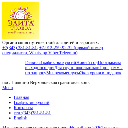
Организация путешествий для детей и взрослых.
+7(343) 381-81-81
,
+7-912-259-92-32 (прямой номер
специалиста, Whatsapp,Viber,Telegram)
Главная
График экскурсий
Новый год
Программы
выходного дня
Для групп школьников
Программы
по запросу
Мы рекомендуем
Экскурсия в подарок
пос. Палкино Верхоловская гранатовая копь
Menu
Главная
График экскурсий
Контакты
тел.:(343)381-81-81
English
Масленица для групп школьников
Новый год 2026
Туры для