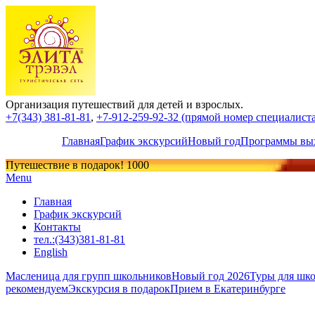
Организация путешествий для детей и взрослых.
+7(343) 381-81-81
,
+7-912-259-92-32 (прямой номер специалиста,
Главная
График экскурсий
Новый год
Программы вых
Путешествие в подарок! 1000
Menu
Главная
График экскурсий
Контакты
тел.:(343)381-81-81
English
Масленица для групп школьников
Новый год 2026
Туры для шко
рекомендуем
Экскурсия в подарок
Прием в Екатеринбурге