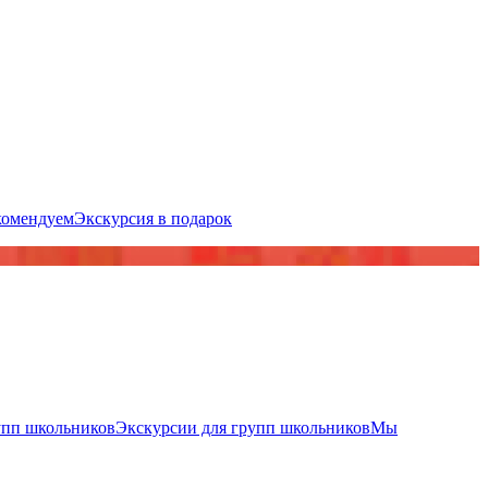
комендуем
Экскурсия в подарок
упп школьников
Экскурсии для групп школьников
Мы