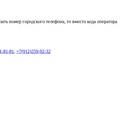
ать номер городского телефона, то вместо кода оператора
1-81-81
,
+7(912)259-92-32