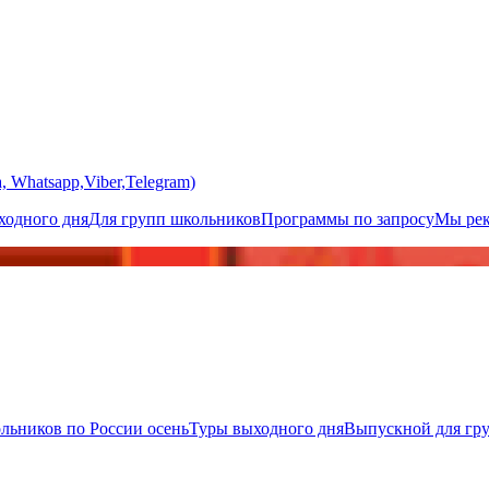
 Whatsapp,Viber,Telegram)
одного дня
Для групп школьников
Программы по запросу
Мы ре
льников по России осень
Туры выходного дня
Выпускной для гр