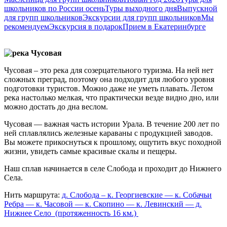
школьников по России осень
Туры выходного дня
Выпускной
для групп школьников
Экскурсии для групп школьников
Мы
рекомендуем
Экскурсия в подарок
Прием в Екатеринбурге
Чусовая – это река для созерцательного туризма. На ней нет
сложных преград, поэтому она подходит для любого уровня
подготовки туристов. Можно даже не уметь плавать. Летом
река настолько мелкая, что практически везде видно дно, или
можно достать до дна веслом.
Чусовая — важная часть истории Урала. В течение 200 лет по
ней сплавлялись железные караваны с продукцией заводов.
Вы можете прикоснуться к прошлому, ощутить вкус походной
жизни, увидеть самые красивые скалы и пещеры.
Наш сплав начинается в селе Слобода и проходит до Нижнего
Села.
Нить маршрута:
д. Слобода – к. Георгиевские — к. Собачьи
Ребра — к. Часовой — к. Скопино — к. Левинский — д.
Нижнее Село (протяженность 16 км.)