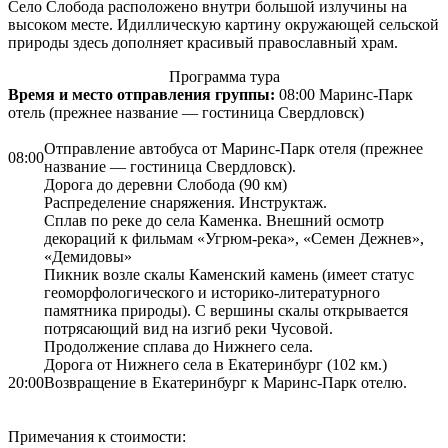
Село Слобода расположено внутри большой излучины на
высоком месте. Идиллическую картину окружающей сельской
природы здесь дополняет красивый православный храм.
Программа тура
Время и место отправления группы:
08:00 Маринс-Парк
отель (прежнее название — гостиница Свердловск)
Отправление автобуса от Маринс-Парк отеля (прежнее
08:00
название — гостиница Свердловск).
Дорога до деревни Слобода (90 км)
Распределение снаряжения. Инструктаж.
Сплав по реке до села Каменка. Внешний осмотр
декораций к фильмам «Угрюм-река», «Семен Дежнев»,
«Демидовы»
Пикник возле скалы Каменский камень (имеет статус
геоморфологического и историко-литературного
памятника природы). С вершины скалы открывается
потрясающий вид на изгиб реки Чусовой.
Продолжение сплава до Нижнего села.
Дорога от Нижнего села в Екатеринбург (102 км.)
20:00
Возвращение в Екатеринбург к Маринс-Парк отелю.
Примечания к стоимости: