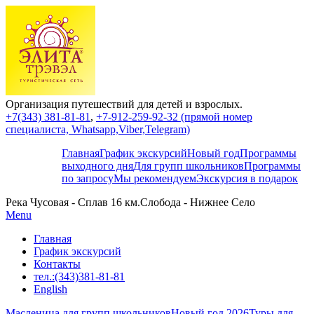
Организация путешествий для детей и взрослых.
+7(343) 381-81-81
,
+7-912-259-92-32 (прямой номер
специалиста, Whatsapp,Viber,Telegram)
Главная
График экскурсий
Новый год
Программы
выходного дня
Для групп школьников
Программы
по запросу
Мы рекомендуем
Экскурсия в подарок
Река Чусовая - Сплав 16 км.Слобода - Нижнее Село
Menu
Главная
График экскурсий
Контакты
тел.:(343)381-81-81
English
Масленица для групп школьников
Новый год 2026
Туры для