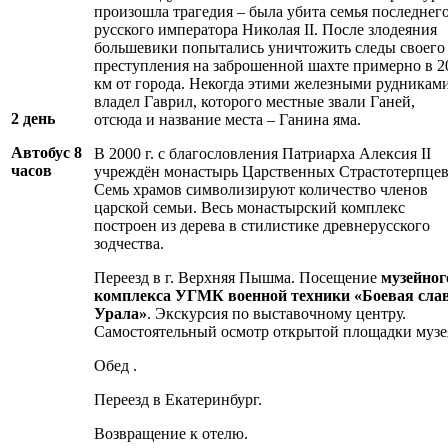
произошла трагедия – была убита семья последнег
русского императора Николая II. После злодеяния
большевики попытались уничтожить следы своего
преступления на заброшенной шахте примерно в 2
км от города. Некогда этими железными рудникам
владел Гаврил, которого местные звали Ганей,
2 день
отсюда и название места – Ганина яма.
Автобус 8
В 2000 г. с благословления Патриарха Алексия II
часов
учреждён монастырь Царственных Страстотерпцев
Семь храмов символизируют количество членов
царской семьи. Весь монастырский комплекс
построен из дерева в стилистике древнерусского
зодчества.
Переезд в г. Верхняя Пышма. Посещение
музейног
комплекса УГМК военной техники
«Боевая сла
Урала»
. Экскурсия по выставочному центру.
Самостоятельный осмотр открытой площадки музе
Обед .
Переезд в Екатеринбург.
Возвращение к отелю.