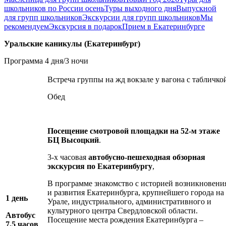
школьников по России осень
Туры выходного дня
Выпускной
для групп школьников
Экскурсии для групп школьников
Мы
рекомендуем
Экскурсия в подарок
Прием в Екатеринбурге
Уральские каникулы (Екатеринбург)
Программа 4 дня/3 ночи
Встреча группы на жд вокзале у вагона с табличко
Обед
Посещение смотровой площадки на 52-м этаже
БЦ Высоцкий
.
3-х часовая
а
втобусно-пешеходная обзорная
экскурсия по Екатеринбургу
,
В программе знакомство с историей возникновени
и развития Екатеринбурга, крупнейшего города на
1 день
Урале, индустриального, административного и
культурного центра Свердловской области.
Автобус
Посещение места рождения Екатеринбурга –
7,5 часов