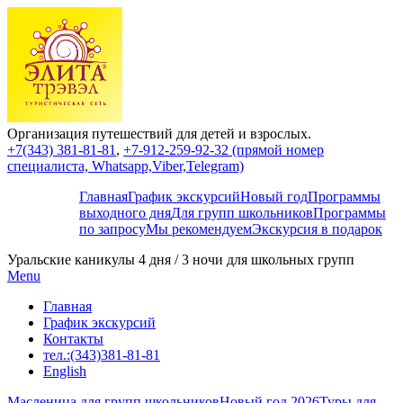
Организация путешествий для детей и взрослых.
+7(343) 381-81-81
,
+7-912-259-92-32 (прямой номер
специалиста, Whatsapp,Viber,Telegram)
Главная
График экскурсий
Новый год
Программы
выходного дня
Для групп школьников
Программы
по запросу
Мы рекомендуем
Экскурсия в подарок
Уральские каникулы 4 дня / 3 ночи для школьных групп
Menu
Главная
График экскурсий
Контакты
тел.:(343)381-81-81
English
Масленица для групп школьников
Новый год 2026
Туры для