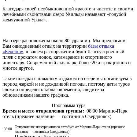
Благодаря своей необыкновенной красоте и чистоте и своими
лечебными свойствами озеро Увильды называют «голубой
жемчужиной Урала».
На озере расположены около 80 здравниц. Мы предлагаем
Вам однодневный отдых на территории
базы отдыха
«Березка»
, в вашем распоряжении будет благоустроенный
пляж с прокатом лодок, катамаранов и спортивного
инвентаря. Современный аквапарк, более 20 аттракционов и
многое другое.
Такие поездки с пляжным отдыхом на озере мы организуем в
период жаркой и не дождливой погоды, поэтому даты туров
сложно определить заблаговременно, следите за
обновлениями нашего графика.
Программа тура
Время и место отправления группы:
08:00 Маринс-Парк
отель (прежнее название — гостиница Свердловск)
Отправление экскурсионного автобуса от Маринс-Парк отеля (прежнее
08:00
название — гостиница Свердловск)
Прибытие на базу отдыха.