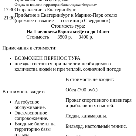
Отдых на пляже и территории базы отдыха «Березка»
17:30
Отправление в Екатеринбург.
Прибытие в Екатеринбург к Маринс-Парк отелю
21:30
(прежнее название — гостиница Свердловск)
Стоимость тура:
На 1 человека
Взрослые
Дети до 14 лет
Стоимость
3500 р.
3400 р.
Примечания к стоимости:
ВОЗМОЖЕН ПЕРЕНОС ТУРА
поездка состоится при наличии необходимого
количества людей и при теплой, солнечной погоде
В стоимость не входит:
Обед (700 руб.)
В стоимость входит:
Прокат спортивного инвентаря
Автобусное
и рыболовных снастей.
обслуживание.
Экскурсионное
Лодки, катамараны.
сопровождение.
Входные билеты на
Бильярд, настольный теннис.
территорию базы
отдыха.