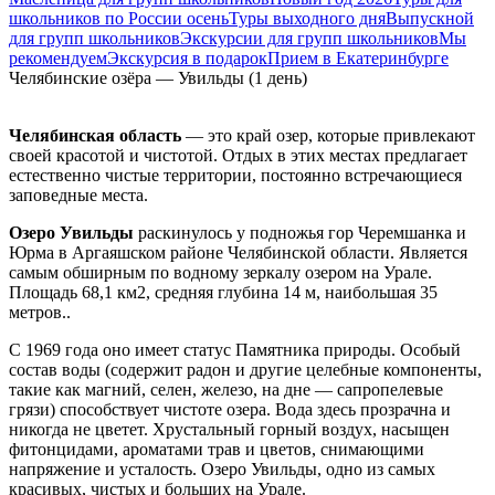
школьников по России осень
Туры выходного дня
Выпускной
для групп школьников
Экскурсии для групп школьников
Мы
рекомендуем
Экскурсия в подарок
Прием в Екатеринбурге
Челябинские озёра — Увильды (1 день)
Челябинская область
— это край озер, которые привлекают
своей красотой и чистотой. Отдых в этих местах предлагает
естественно чистые территории, постоянно встречающиеся
заповедные места.
Озеро Увильды
раскинулось у подножья гор Черемшанка и
Юрма в Аргаяшском районе Челябинской области. Является
самым обширным по водному зеркалу озером на Урале.
Площадь 68,1 км2, средняя глубина 14 м, наибольшая 35
метров..
С 1969 года оно имеет статус Памятника природы. Особый
состав воды (содержит радон и другие целебные компоненты,
такие как магний, селен, железо, на дне — сапропелевые
грязи) способствует чистоте озера. Вода здесь прозрачна и
никогда не цветет. Хрустальный горный воздух, насыщен
фитонцидами, ароматами трав и цветов, снимающими
напряжение и усталость. Озеро Увильды, одно из самых
красивых, чистых и больших на Урале.