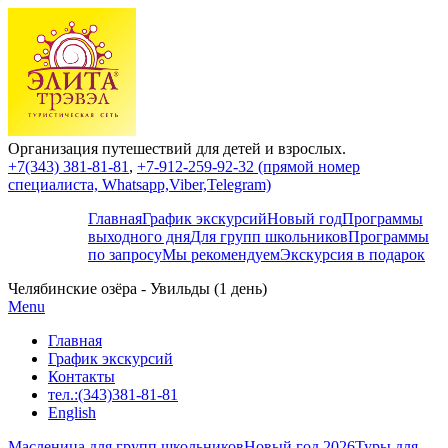
Организация путешествий для детей и взрослых.
+7(343) 381-81-81
,
+7-912-259-92-32 (прямой номер
специалиста, Whatsapp,Viber,Telegram)
Главная
График экскурсий
Новый год
Программы
выходного дня
Для групп школьников
Программы
по запросу
Мы рекомендуем
Экскурсия в подарок
Челябинские озёра - Увильды (1 день)
Menu
Главная
График экскурсий
Контакты
тел.:(343)381-81-81
English
Масленица для групп школьников
Новый год 2026
Туры для