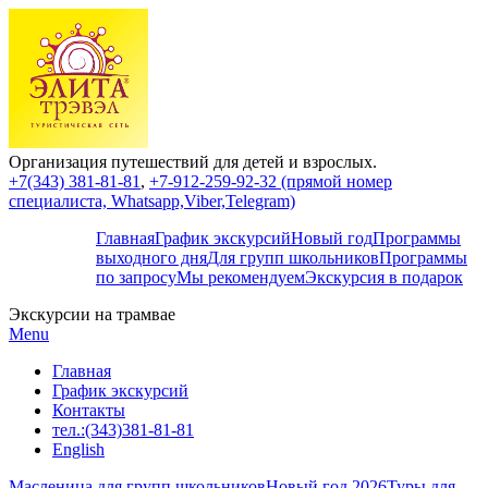
Организация путешествий для детей и взрослых.
+7(343) 381-81-81
,
+7-912-259-92-32 (прямой номер
специалиста, Whatsapp,Viber,Telegram)
Главная
График экскурсий
Новый год
Программы
выходного дня
Для групп школьников
Программы
по запросу
Мы рекомендуем
Экскурсия в подарок
Экскурсии на трамвае
Menu
Главная
График экскурсий
Контакты
тел.:(343)381-81-81
English
Масленица для групп школьников
Новый год 2026
Туры для