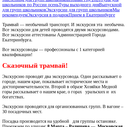
школьников по России осень
Туры выходного дня
Выпускной
для групп школьников
Экскурсии для групп школьников
Мы
рекомендуем
Экскурсия в подарок
Прием в Екатеринбурге
Трамвай — необычный транспорт. И экскурсия эта необычна.
Все экскурсии для детей проводятся двумя экскурсоводами.
Все экскурсии аттестованы Администрацией Города
Екатеринбурга.
Все экскурсоводы — профессионалы с 1 категорией
квалификации!
Сказочный трамвай!
Экскурсию проводят два экскурсовода. Один рассказывает о
городе, нашем крае, показывает исторические места и
достопримечательности. Второй в образе Хозяйки Медной
горы рассказывает о нашем крае, о горах уральских и их
богатствах.
Экскурсии проводятся для организованных групп. В вагоне –
30 посадочных мест.
Посадка производится на удобной для группы остановке.
Проезжаем по улицам:
8 Марта – Радищева — Московская