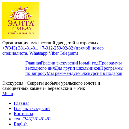
Организация путешествий для детей и взрослых.
+7(343) 381-81-81
,
+7-912-259-92-32 (прямой номер
специалиста, Whatsapp,Viber,Telegram)
Главная
График экскурсий
Новый год
Программы
выходного дня
Для групп школьников
Программы
по запросу
Мы рекомендуем
Экскурсия в подарок
Экскурсия «Секреты добычи уральского золота и
самоцветных камней» Березовский + Реж
Menu
Главная
График экскурсий
Контакты
тел.:(343)381-81-81
English