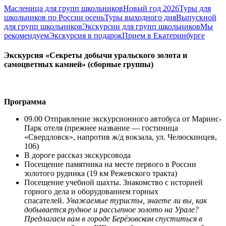
Масленица для групп школьников
Новый год 2026
Туры для
школьников по России осень
Туры выходного дня
Выпускной
для групп школьников
Экскурсии для групп школьников
Мы
рекомендуем
Экскурсия в подарок
Прием в Екатеринбурге
Экскурсия «Секреты добычи уральского золота и
самоцветных камней» (сборные группы)
Программа
09.00 Отправление экскурсионного автобуса от Маринс-
Парк отеля (прежнее название — гостиница
«Свердловск», напротив ж/д вокзала, ул. Челюскинцев,
106)
В дороге рассказ экскурсовода
Посещение памятника на месте первого в России
золотого рудника (19 км Режевского тракта)
Посещение учебной шахты. Знакомство с историей
горного дела и оборудованием горных
спасателей.
Уважаемые туристы, знаете ли вы, как
добывается рудное и рассыпное золото на Урале?
Предлагаем вам в городе Берёзовском спуститься в