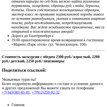
отвалах карьера по сей день можно найти различные
турмалины, халцедоны, образцы руд, слюды, бериллы,
топазы. Поиск собственных коллекционных образцов,
мастер-класс по промывке турмалиновой породы никого
не оставят равнодушным, увлекая и охватывая азартом
поиска, радуя неожиданными, непредсказуемыми
находками. Вас ждет незабываемое приключение, масса
открытий и положительных эмоций!
Дорога до Екатеринбурга
19.00 ориентировочное время возвращения к гостинице
«Маринс-Парк отель» (ул. Челюскинцев, 106)
Стоимость экскурсии с обедом 2300 руб./ взрослый, 2200
руб./ детский, 2250 руб./ пенсионеры
Поделиться ссылкой:
Уважаемые туристы!
Более подробную информацию о составе и условиях данного
и других предложений Вы можете узнать по телефонам:
+7(343)381-81-81
,
+7(912)259-92-32
Главная