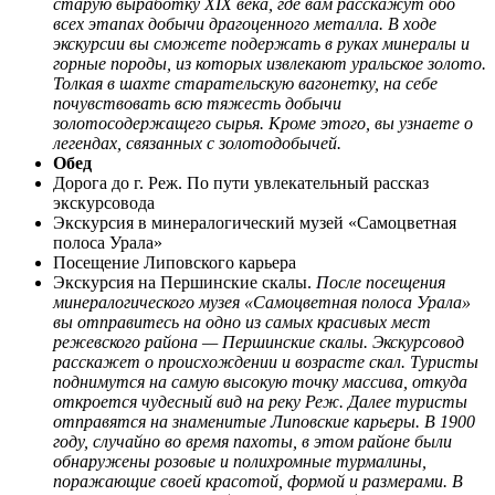
старую выработку XIX века, где вам расскажут обо
всех этапах добычи драгоценного металла. В ходе
экскурсии вы сможете подержать в руках минералы и
горные породы, из которых извлекают уральское золото.
Толкая в шахте старательскую вагонетку, на себе
почувствовать всю тяжесть добычи
золотосодержащего сырья. Кроме этого, вы узнаете о
легендах, связанных с золотодобычей.
Обед
Дорога до г. Реж. По пути увлекательный рассказ
экскурсовода
Экскурсия в минералогический музей «Самоцветная
полоса Урала»
Посещение Липовского карьера
Экскурсия на Першинские скалы.
После посещения
минералогического музея «Самоцветная полоса Урала»
вы отправитесь на одно из самых красивых мест
режевского района — Першинские скалы. Экскурсовод
расскажет о происхождении и возрасте скал. Туристы
поднимутся на самую высокую точку массива, откуда
откроется чудесный вид на реку Реж. Далее туристы
отправятся на знаменитые Липовские карьеры. В 1900
году, случайно во время пахоты, в этом районе были
обнаружены розовые и полихромные турмалины,
поражающие своей красотой, формой и размерами. В