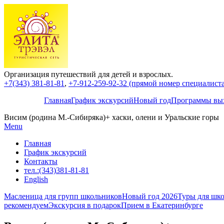
Организация путешествий для детей и взрослых.
+7(343) 381-81-81
,
+7-912-259-92-32 (прямой номер специалиста,
Главная
График экскурсий
Новый год
Программы вых
Висим (родина М.-Сибиряка)+ хаски, олени и Уральские горы
Menu
Главная
График экскурсий
Контакты
тел.:(343)381-81-81
English
Масленица для групп школьников
Новый год 2026
Туры для шко
рекомендуем
Экскурсия в подарок
Прием в Екатеринбурге