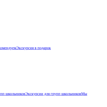
комендуем
Экскурсия в подарок
упп школьников
Экскурсии для групп школьников
Мы