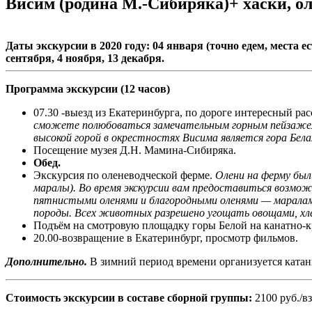
Висим (родина М.-Сибиряка)+ хаски, о
Даты экскурсии в 2020 году: 04 января (точно едем, места есть
сентября, 4 ноября, 13 декабря.
Программа экскурсии (12 часов)
07.30 -выезд из Екатеринбурга, по дороге интересный ра
сможете полюбоваться замечательным горным пейзажем,
высокой горой в окрестностях Висима является гора Белая
Посещение музея Д.Н. Мамина-Сибиряка.
Обед.
Экскурсия по оленеводческой ферме.
Олени на ферму были
маралы). Во время экскурсии вам предоставиться возм
пятнистыми оленями и благородными оленями — маралами;
породы. Всех животных разрешено угощать овощами, хлеб
Подъём на смотровую площадку горы Белой на канатно-
20.00-возвращение в Екатеринбург, просмотр фильмов.
Дополнительно.
В зимний период времени организуется катание
Стоимость экскурсии в составе сборной группы:
2100 руб./вз