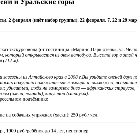
лени и Уральские горы
), 2 февраля (идёт набор группы), 22 февраля, 7, 22 и 29 марта
ссказ экскурсовода (от гостиницы «Маринс-Парк отель», ул. Челю
 который открывается из окон автобуса. Высота гор в этой ч
 (712 м).
 завезены из Алтайского края в 2008 г.Вы увидите оленей двух п
ожность получить положительные эмоции и, возможно, испытат
 удивиться, глядя на заморское диво — африканских страусов, 
ом (олени, лошади), капустой (страусы).
кресельном подъёмнике
 на собачьих упряжках (хаски): 250 руб./ чел.
р., 1900 руб./ребёнок до 14 лет, пенсионер.