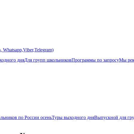
 Whatsapp,Viber,Telegram)
одного дня
Для групп школьников
Программы по запросу
Мы ре
льников по России осень
Туры выходного дня
Выпускной для гр