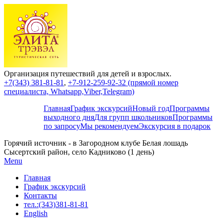
Организация путешествий для детей и взрослых.
+7(343) 381-81-81
,
+7-912-259-92-32 (прямой номер
специалиста, Whatsapp,Viber,Telegram)
Главная
График экскурсий
Новый год
Программы
выходного дня
Для групп школьников
Программы
по запросу
Мы рекомендуем
Экскурсия в подарок
Горячий источник - в Загородном клубе Белая лошадь
Сысертский район, село Кадниково (1 день)
Menu
Главная
График экскурсий
Контакты
тел.:(343)381-81-81
English