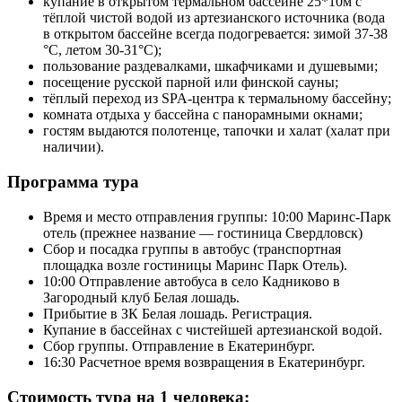
купание в открытом термальном бассейне 25*10м с
тёплой чистой водой из артезианского источника (вода
в открытом бассейне всегда подогревается: зимой 37-38
°C, летом 30-31°C);
пользование раздевалками, шкафчиками и душевыми;
посещение русской парной или финской сауны;
тёплый переход из SPA-центра к термальному бассейну;
комната отдыха у бассейна с панорамными окнами;
гостям выдаются полотенце, тапочки и халат (халат при
наличии).
Программа тура
Время и место отправления группы: 10:00 Маринс-Парк
отель (прежнее название — гостиница Свердловск)
Сбор и посадка группы в автобус (транспортная
площадка возле гостиницы Маринс Парк Отель).
10:00 Отправление автобуса в село Кадниково в
Загородный клуб Белая лошадь.
Прибытие в ЗК Белая лошадь. Регистрация.
Купание в бассейнах с чистейшей артезианской водой.
Сбор группы. Отправление в Екатеринбург.
16:30 Расчетное время возвращения в Екатеринбург.
Стоимость тура на 1 человека: