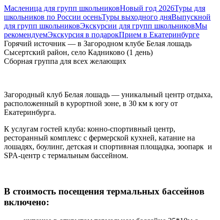
Масленица для групп школьников
Новый год 2026
Туры для
школьников по России осень
Туры выходного дня
Выпускной
для групп школьников
Экскурсии для групп школьников
Мы
рекомендуем
Экскурсия в подарок
Прием в Екатеринбурге
Горячий источник — в Загородном клубе Белая лошадь
Сысертский район, село Кадниково (1 день)
Сборная группа для всех желающих
Загородный клуб Белая лошадь — уникальный центр отдыха,
расположенный в курортной зоне, в 30 км к югу от
Екатеринбурга.
К услугам гостей клуба: конно-спортивный центр,
ресторанный комплекс с фермерской кухней, катание на
лошадях, боулинг, детская и спортивная площадка, зоопарк и
SPA-центр с термальным бассейном.
В стоимость посещения термальных бассейнов
включено: