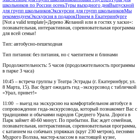
школьников по России осень
Туры выходного дня
Выпускной
для групп школьников
Экскурсии для групп школьников
Мы
рекомендуем
Экскурсия в подарок
Прием в Екатеринбурге
[Not a valid template]«Дерево Желаний или в гостях у хаски»:
познавательная, интерактивная, соревновательная программа
для всей семьи!
Тип: автобусно-пешеходная
Тип питания: без питания, но с чаепитием и блинами
Продолжительность: 5 часов (продолжительность программы
в парке 3 часа)
10:45 – встреча группы у Театра Эстрады (г. Екатеринбург, ул.
8 Марта, 15). Вас будет ожидать гид –экскурсовод с табличкой
«Урал, привет!»
11:00 – выезд на экскурсию на комфортабельном автобусе в
сопровождении гида-экскурсовода, который познакомит Вас с
традициями и обычаями народов Среднего Урала. Дорога в
Парк займет 40-60 минут. По прибытии. Вас ждет семейная,
познавательная, интерактивная, соревновательная программа,
с катанием на собачьих упряжках (круг 230 метров), песнями
Мудрого Волхва, мастер-классом в настоящей кузне,