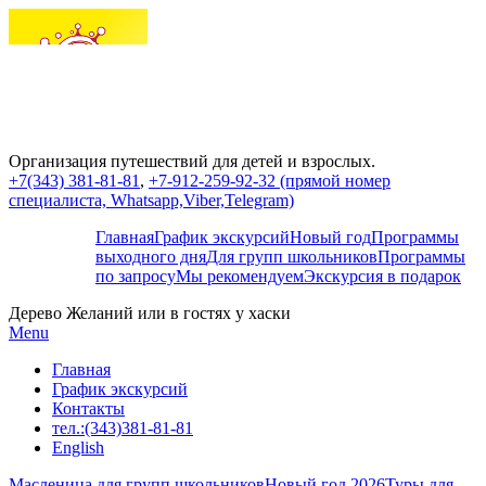
Организация путешествий для детей и взрослых.
+7(343) 381-81-81
,
+7-912-259-92-32 (прямой номер
специалиста, Whatsapp,Viber,Telegram)
Главная
График экскурсий
Новый год
Программы
выходного дня
Для групп школьников
Программы
по запросу
Мы рекомендуем
Экскурсия в подарок
Дерево Желаний или в гостях у хаски
Menu
Главная
График экскурсий
Контакты
тел.:(343)381-81-81
English
Масленица для групп школьников
Новый год 2026
Туры для