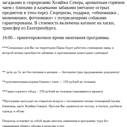
загадками и сюрпризами Хозяйки Севера, ароматным горячим
чаем с блинами и казачьими забавами (метание острых
предметов в этно-тире). Сюрпризы, подарки, «обнимашки ,
мимимишки, фотоняшки» с потрясающими собаками
гарантированы. В стоимость включены катание на хаски,
трансфер из Екатеринбурга.
16:00 – ориентировочное время окончания программы.
***Специально для Вас на территории Парка будет работать сувенирная лавка, в
которой можно приобрести забавные и оригинальные новогодние сувениры!
** дети до 3х лет без питания и катания — бесплатно (при предъявлении документа)
**дополнительная порция блинов с чаем — 150 рублей на человека
***заказ горячего обеда – 250 рублей на человека (заказывается заранее)
*Программа проходит на открытом воздухе с посещением теплых помещений (кузня,
блинница, юрта Хозяйки Севера). Просим Вас одеваться по погоде, в теплую, удобную
одежду и обувь.
Оператор оставляет за собой право вносить изменения в программу тура без
уменьшения общего объема и качества услуг.