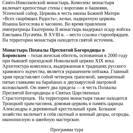
Свято-Николаевский монастырь. Комплекс монастыря
включает крепостные стены с воротами и башнями,
Успенский собор, Церковь в честь иконы Божией Матери
«Всех скорбящих Радость», кельи, надвратную церковь
Иоанна Богослова и часовню. Во время правления
императрицы Екатерины II монастырь выдержал осаду войска
Емельяна Пугачёва. В XVIII в. – место ссылки старообрядцев.
На территории монастыря находится святой источник.
Монастырь Похвалы Пресвятой Богородицы в
Боровском
– тихая женская обитель, основанная в 2000 году
при бывшей приходской Никольской церкви XIX века.
Архитектура комплекса, выдержанная в традициях русского
храмового зодчества, является украшением пейзажа. Главный
храм представляет собой четверик трапезной, завершенный
пятью главками на барабанах и двухъярусной шатровой
колокольней. Он имеет два придела — в честь Похвалы
Пресвятой Богородицы и Святых Царственных
Страстотерпцев. На территории монастыря также находится
Троицкий храм-часовня, домовая церковь в память царицы
Александры и деревянный крестильный храм. Большое
хозяйство включает в себя скотный и конный дворы, огороды,
иконописную и швейную мастерские.
Программа тура