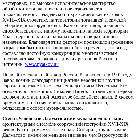
мастеровых, их высокое исполнительское мастерство
обработки металла, интенсивное строительство
промышленной, гражданской и храмовой архитектуры в
XVIII–XIX столетиях на территории тогдашней Пермской
губернии, в которую входил Каменский завод, во многом
способствовали активному появлению на всей территории
Урала церковных и сигнальных колоколов различного
назначения. Благодаря этим факторам произошло зарождение
в крае самобытного колокололитейного ремесла, что всегда
составляло достойную конкуренцию многим частным
производствам колоколов в других регионах России. (
источник:
www.pyatkov.ru
)
Первый колокольный завод России, был основан в 1991 году.
Завод возник благодаря инициативе небольшой группы
горожан во главе Николаем Геннадьевичем Пятковым. Его
основатель – литейщик Николай Пятков – отлил свой первый
колокол по старинной рецептуре более 20 лет назад. В скором
времени мастера научились выплавлять колокола,
обладающие особой музыкальностью.
Свято-Успенский Далматовский мужской монастырь
—
архитектурный ансамбль сооружений постройки XVII-XIX
веков. В это время «Золотые врата Сибири», как называли
Далматово, имели не меньшее значение, чем Верхотурский