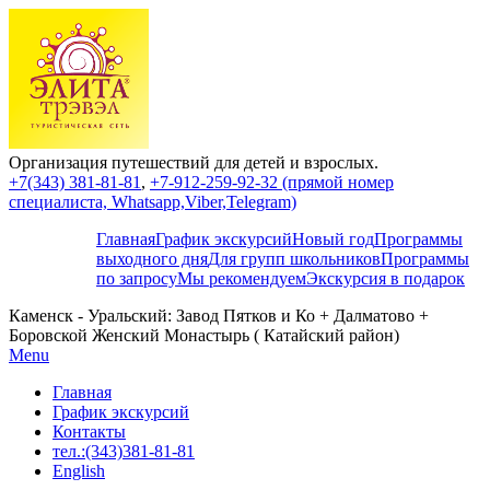
Организация путешествий для детей и взрослых.
+7(343) 381-81-81
,
+7-912-259-92-32 (прямой номер
специалиста, Whatsapp,Viber,Telegram)
Главная
График экскурсий
Новый год
Программы
выходного дня
Для групп школьников
Программы
по запросу
Мы рекомендуем
Экскурсия в подарок
Каменск - Уральский: Завод Пятков и Ко + Далматово +
Боровской Женский Монастырь ( Катайский район)
Menu
Главная
График экскурсий
Контакты
тел.:(343)381-81-81
English