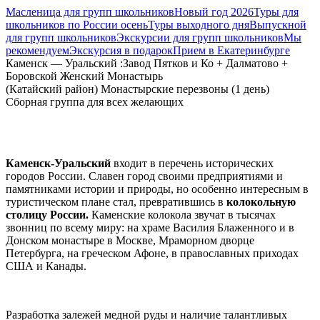
Масленица для групп школьников
Новый год 2026
Туры для
школьников по России осень
Туры выходного дня
Выпускной
для групп школьников
Экскурсии для групп школьников
Мы
рекомендуем
Экскурсия в подарок
Прием в Екатеринбурге
Каменск — Уральский :Завод Пятков и Ко + Далматово +
Боровской Женский Монастырь
(Катайский район) Монастырские перезвоны (1 день)
Сборная группа для всех желающих
Каменск-Уральский
входит в перечень исторических
городов России. Славен город своими предприятиями и
памятниками истории и природы, но особенно интересным в
туристическом плане стал, превратившись в
колокольную
столицу России.
Каменские колокола звучат в тысячах
звонниц по всему миру: на храме Василия Блаженного и в
Донском монастыре в Москве, Мраморном дворце
Петербурга, на греческом Афоне, в православных приходах
США и Канады.
Разработка залежей медной руды и наличие талантливых