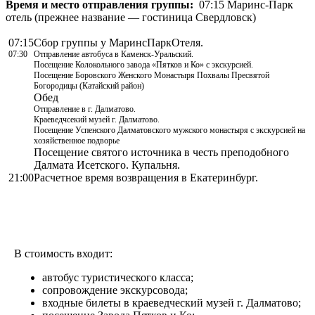
Время и место отправления группы:
07:15 Маринс-Парк
отель (прежнее название — гостиница Свердловск)
07:15
Сбор группы у МаринсПаркОтеля.
07:30
Отправление автобуса в Каменск-Уральский.
Посещение Колокольного завода «Пятков и Ко» с экскурсией.
Посещение Боровского Женского Монастыря Похвалы Пресвятой
Богородицы (Катайский район)
Обед
Отправление в г. Далматово.
Краеведчсекий музей г. Далматово.
Посещение Успенского Далматовского мужского монастыря с экскурсией на
хозяйственное подворье
Посещение святого источника в честь преподобного
Далмата Исетского. Купальня.
21:00
Расчетное время возвращения в Екатеринбург.
В стоимость входит:
автобус туристического класса;
сопровождение экскурсовода;
входные билеты в краеведческий музей г. Далматово;