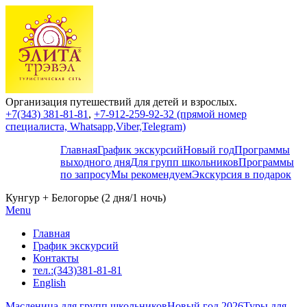
Организация путешествий для детей и взрослых.
+7(343) 381-81-81
,
+7-912-259-92-32 (прямой номер
специалиста, Whatsapp,Viber,Telegram)
Главная
График экскурсий
Новый год
Программы
выходного дня
Для групп школьников
Программы
по запросу
Мы рекомендуем
Экскурсия в подарок
Кунгур + Белогорье (2 дня/1 ночь)
Menu
Главная
График экскурсий
Контакты
тел.:(343)381-81-81
English
Масленица для групп школьников
Новый год 2026
Туры для