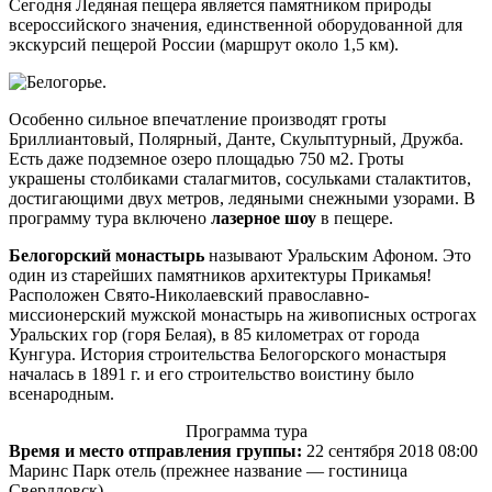
Сегодня Ледяная пещера является памятником природы
всероссийского значения, единственной оборудованной для
экскурсий пещерой России (маршрут около 1,5 км).
Особенно сильное впечатление производят гроты
Бриллиантовый, Полярный, Данте, Скульптурный, Дружба.
Есть даже подземное озеро площадью 750 м2. Гроты
украшены столбиками сталагмитов, сосульками сталактитов,
достигающими двух метров, ледяными снежными узорами. В
программу тура включено
лазерное шоу
в пещере.
Белогорский монастырь
называют Уральским Афоном. Это
один из старейших памятников архитектуры Прикамья!
Расположен Свято-Николаевский православно-
миссионерский мужской монастырь на живописных острогах
Уральских гор (горя Белая), в 85 километрах от города
Кунгура. История строительства Белогорского монастыря
началась в 1891 г. и его строительство воистину было
всенародным.
Программа тура
Время и место отправления группы:
22 сентября 2018 08:00
Маринс Парк отель (прежнее название — гостиница
Свердловск)