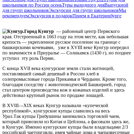
школьников по России осень
Туры выходного дня
Выпускной
для групп школьников
Экскурсии для групп школьников
Мы
рекомендуем
Экскурсия в подарок
Прием в Екатеринбурге
Город Кунгур
— районный центр Пермского
края. Отстроенный в 1663 году на этом месте, как небольшая
крепость — укрепленное русское поселение на границе с
башкирскими кочевьями, уже в XVIII веке Кунгур опередил
по значимости в Приуралье — Соликамск (1430 г), но позднее
уступил эту роль Перми.
С конца XVII века кунгурские земли стали житницей,
поставлявшей самый дешевый в России хлеб в
солепромысловые города Прикамья и Чердыни. Кроме того,
благодаря соседству с животноводческой Башкирией, город
стал центром производства кож и кожаных изделий и здесь
действовал крупный рынок по продаже лошадей.
В XVIII—XIX веках Кунгур называли «купеческой
республикой», кунгурские купцы славились на весь
Урал.Так купцы Грибушины занимались торговлей чаем,
который привозили из Китая и Цейлона, а фасовали здесь же,
в Кунгуре. Именно кунгурские купцы были владельцами 2/3
российской чаеторговли, имея чайные дома и чаеразвесочные