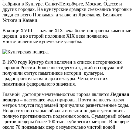
фабрики в Кунгуре, Санкт-Петербурге, Москве, Одессе и
других городах. На кунгурские ярмарки съезжались торговые
люди со всего Прикамья, а также из Ярославля, Великого
Устюга и Казани.
В конце XVIII — начале XIX века были построены каменные
церкви, а во второй половине XIX века появились
многочисленные купеческие усадьбы.
В 1970 году Кунгур был включен в список исторических
городов России. Более шестидесяти зданий и сооружений
получили статус памятников истории, культуры,
градостроительства и архитектуры. Четыре из них –
памятники федерального значения.
Главной достопримечательностью города является
Ледяная
пещера
– настоящее чудо природы. Почти на шесть тысяч
метров тянутся под землей причудливо разветвленные ходы.
Но до сих пор старые обвалы и осыпи не дают установить
полную протяженность подземных ходов. Суммарный объем
гротов пещеры более 100 тыс. кубических метров. В пещере
около 70 подземных озер с изумительно чистой водой.