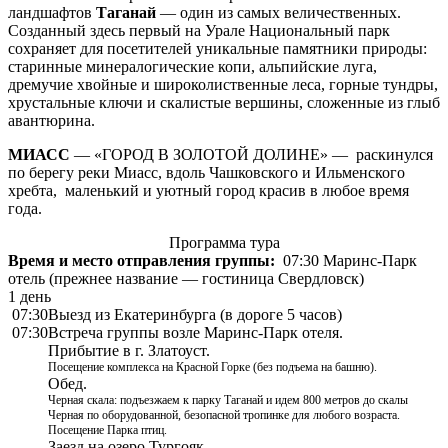
ландшафтов
Таганай
— один из самых величественных.
Созданный здесь первый на Урале Национальный парк
сохраняет для посетителей уникальные памятники природы:
старинные минералогические копи, альпийские луга,
дремучие хвойные и широколиственные леса, горные тундры,
хрустальные ключи и скалистые вершины, сложенные из глыб
авантюрина.
МИАСС
— «ГОРОД В ЗОЛОТОЙ ДОЛИНЕ» — раскинулся
по берегу реки Миасс, вдоль Чашковского и Ильменского
хребта, маленький и уютный город красив в любое время
года.
Программа тура
Время и место отправления группы:
07:30 Маринс-Парк
отель (прежнее название — гостиница Свердловск)
1 день
07:30
Выезд из Екатеринбурга (в дороге 5 часов)
07:30
Встреча группы возле Маринс-Парк отеля.
Прибытие в г. Златоуст.
Посещение комплекса на Красной Горке (без подъема на башню).
Обед.
Черная скала: подъезжаем к парку Таганай и идем 800 метров до скалы
Черная по оборудованной, безопасной тропинке для любого возраста.
Посещение Парка птиц.
Заезд на озеро Тургояк