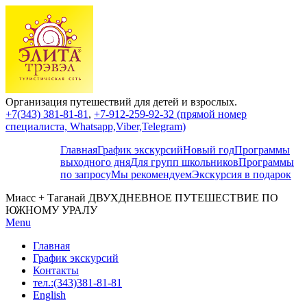
Организация путешествий для детей и взрослых.
+7(343) 381-81-81
,
+7-912-259-92-32 (прямой номер
специалиста, Whatsapp,Viber,Telegram)
Главная
График экскурсий
Новый год
Программы
выходного дня
Для групп школьников
Программы
по запросу
Мы рекомендуем
Экскурсия в подарок
Миасс + Таганай ДВУХДНЕВНОЕ ПУТЕШЕСТВИЕ ПО
ЮЖНОМУ УРАЛУ
Menu
Главная
График экскурсий
Контакты
тел.:(343)381-81-81
English