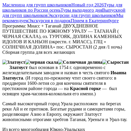
Масленица для групп школьников
Новый год 2026
Туры для
школьников по России осень
Туры выходного дня
Выпускной
для групп школьников
Экскурсии для групп школьников
Мы
рекомендуем
Экскурсия в подарок
Прием в Екатеринбурге
Программа: Миасс + Таганай ДВУХДНЕВНОЕ
ПУТЕШЕСТВИЕ ПО ЮЖНОМУ УРАЛУ — ТАГАНАЙ (
ЧЕРНАЯ СКАЛА), оз. ТУРГОЯК, ДОЛИНА КАМЕННЫХ
ИДОЛОВ И КАНЬОН (окрестн. г. МИАСС), ГЛЦ »
СОЛНЕЧНАЯ ДОЛИНА» пос. СЫРОСТАН (2 дня /1 ночь)
Сборная группа для всех желающих
Златоуст
был основан в 1754 г. одновременно с
железоделательным заводом и назван в честь святого
Иоанна
Златоуста
. (И город по-прежнему чтит своего святого: в
преддверии 1600-летия со дня кончины святителя в
престижном районе города — на
Красной горке
— был
освящен храм-часовня-колокольня его имени.)
Самый высокогорный город Урала расположен на берегах
реки Ай и ее притоков. Богатые рудами и самоцветами горы,
разделяющие Азию и Европу, окружают Златоуст
живописными отрогами хребтов Таганая, Уреньги и Урал-тау.
Из всего многообразия Южно-Уральских