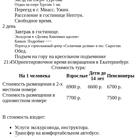
Отдых на озере Тургояк 1 час
Переезд в г. Миасс. Ужин.
Расселение в гостинице Нептун.
Свободное время.
2 день
Завтрак в гостинице.
Экскурсия в «Долину Каменных идолов»
Каньон.
Подробнее >>>
Переезд в горнолыжный центр «Солнечная долина» в пос. Сыростан.
Обед.
Подъем на гору на кресельном подъемнике
21:45
Ориентировочное время возвращения в Екатеринбург.
Стоимость тура:
Дети до
На 1 человека
Взрослые
Пенсионеры
14 лет
Стоимость размещения в 2-х
6900 р.
6600 р.
6700 р.
местном номере
Стоимость размещения в
7700 р.
7500 р.
одноместном номере
В стоимость входит:
Услуги экскурсовода, инструктора.
Трансфер на комфортабельном автобусе.