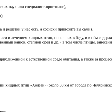
ских наук или специалист-орнитолог),
),
,
 и решетки у нас есть, а сосиски привозите вы сами).
ием и лечением хищных птиц, попавших в беду, и в нём содер
новенный канюк, степной орёл и др.), в том числе птицы, занес
приближенной к естественной среде обитания, а также за проц
ции хищных птиц «Холзан» (около 30 км от города по Челябинск
овек