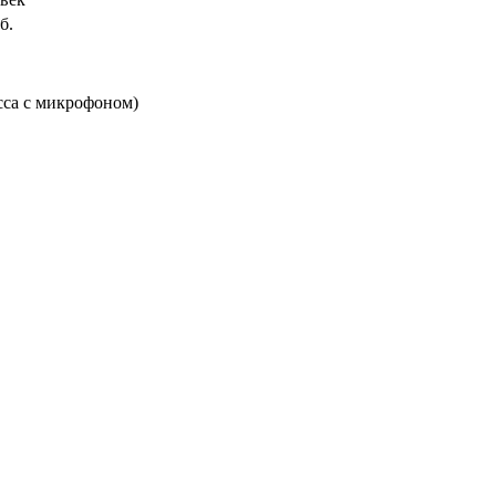
б.
сса с микрофоном)