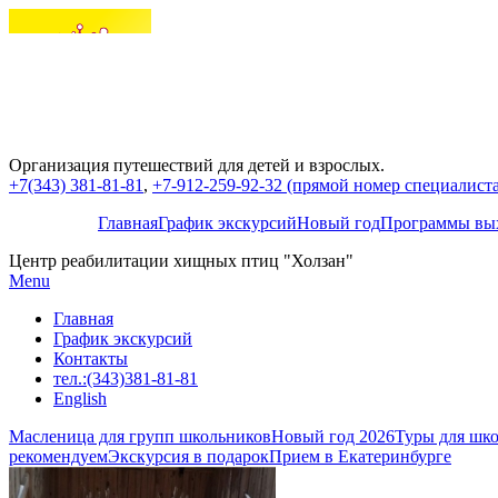
Организация путешествий для детей и взрослых.
+7(343) 381-81-81
,
+7-912-259-92-32 (прямой номер специалиста,
Главная
График экскурсий
Новый год
Программы вых
Центр реабилитации хищных птиц "Холзан"
Menu
Главная
График экскурсий
Контакты
тел.:(343)381-81-81
English
Масленица для групп школьников
Новый год 2026
Туры для шко
рекомендуем
Экскурсия в подарок
Прием в Екатеринбурге