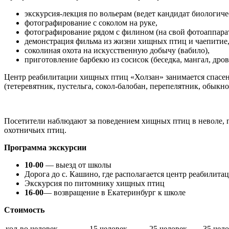
экскурсия-лекция по вольерам (ведет кандидат биологиче
фотографирование с соколом на руке,
фотографирование рядом с филином (на свой фотоаппарат
демонстрация фильма из жизни хищных птиц и чаепитие
соколиная охота на искусственную добычу (вабило),
приготовление барбекю из сосисок (беседка, мангал, дрова
Центр реабилитации хищных птиц «Холзан» занимается спасен
(тетеревятник, пустельга, сокол-балобан, перепелятник, обык
Посетители наблюдают за поведением хищных птиц в неволе, 
охотничьих птиц.
Программа экскурсии
10-00
— выезд от школы
Дорога до с. Кашино, где располагается центр реабилита
Экскурсия по питомнику хищных птиц
16-00
— возвращение в Екатеринбург к школе
Стоимость
кол-во человек
15 человек
25 человек
35 чел