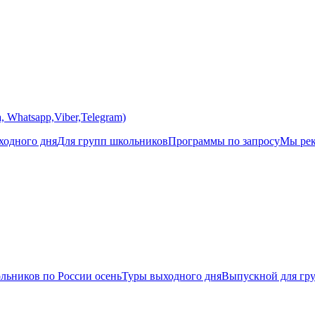
 Whatsapp,Viber,Telegram)
одного дня
Для групп школьников
Программы по запросу
Мы ре
льников по России осень
Туры выходного дня
Выпускной для гр