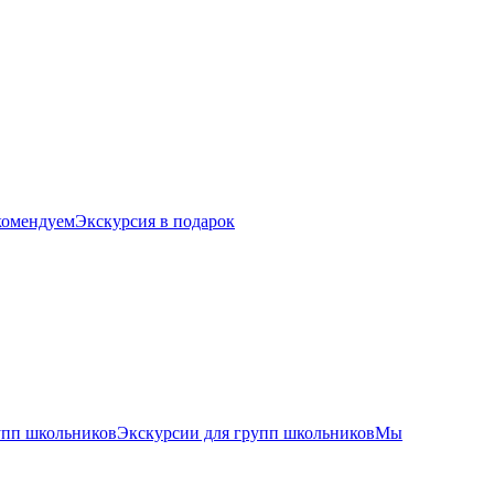
комендуем
Экскурсия в подарок
упп школьников
Экскурсии для групп школьников
Мы