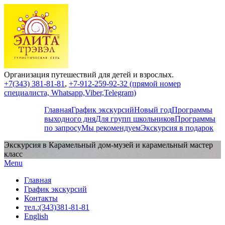
Организация путешествий для детей и взрослых.
+7(343) 381-81-81
,
+7-912-259-92-32 (прямой номер
специалиста, Whatsapp,Viber,Telegram)
Главная
График экскурсий
Новый год
Программы
выходного дня
Для групп школьников
Программы
по запросу
Мы рекомендуем
Экскурсия в подарок
Экскурсия в Карамельный дом-музей и карамельный мастер
класс
Menu
Главная
График экскурсий
Контакты
тел.:(343)381-81-81
English